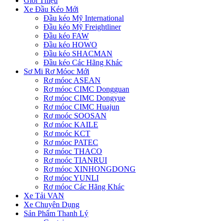
Giới Thiệu
Xe Đầu Kéo Mới
Đầu kéo Mỹ International
Đầu kéo Mỹ Freightliner
Đầu kéo FAW
Đầu kéo HOWO
Đầu kéo SHACMAN
Đầu kéo Các Hãng Khác
Sơ Mi Rơ Móoc Mới
Rơ móoc ASEAN
Rơ móoc CIMC Dongguan
Rơ móoc CIMC Dongyue
Rơ móoc CIMC Huajun
Rơ moóc SOOSAN
Rơ móoc KAILE
Rơ moóc KCT
Rơ móoc PATEC
Rơ móoc THACO
Rơ moóc TIANRUI
Rơ móoc XINHONGDONG
Rơ móoc YUNLI
Rơ móoc Các Hãng Khác
Xe Tải VAN
Xe Chuyên Dụng
Sản Phẩm Thanh Lý