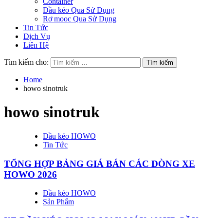
Container
Đầu kéo Qua Sử Dụng
Rơ mooc Qua Sử Dụng
Tin Tức
Dịch Vụ
Liên Hệ
Tìm kiếm cho:
Home
howo sinotruk
howo sinotruk
Đầu kéo HOWO
Tin Tức
TỔNG HỢP BẢNG GIÁ BÁN CÁC DÒNG XE
HOWO 2026
Đầu kéo HOWO
Sản Phẩm