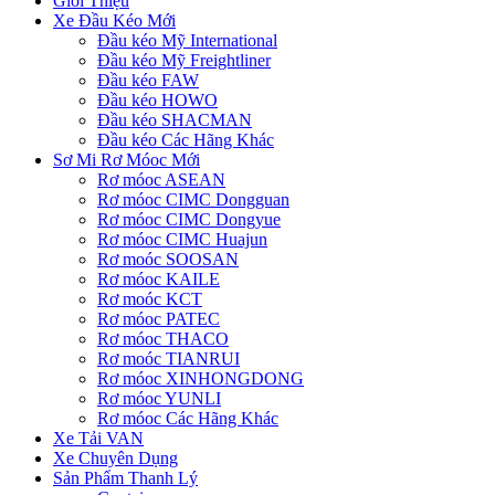
Giới Thiệu
Xe Đầu Kéo Mới
Đầu kéo Mỹ International
Đầu kéo Mỹ Freightliner
Đầu kéo FAW
Đầu kéo HOWO
Đầu kéo SHACMAN
Đầu kéo Các Hãng Khác
Sơ Mi Rơ Móoc Mới
Rơ móoc ASEAN
Rơ móoc CIMC Dongguan
Rơ móoc CIMC Dongyue
Rơ móoc CIMC Huajun
Rơ moóc SOOSAN
Rơ móoc KAILE
Rơ moóc KCT
Rơ móoc PATEC
Rơ móoc THACO
Rơ moóc TIANRUI
Rơ móoc XINHONGDONG
Rơ móoc YUNLI
Rơ móoc Các Hãng Khác
Xe Tải VAN
Xe Chuyên Dụng
Sản Phẩm Thanh Lý