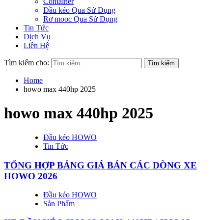
Container
Đầu kéo Qua Sử Dụng
Rơ mooc Qua Sử Dụng
Tin Tức
Dịch Vụ
Liên Hệ
Tìm kiếm cho:
Home
howo max 440hp 2025
howo max 440hp 2025
Đầu kéo HOWO
Tin Tức
TỔNG HỢP BẢNG GIÁ BÁN CÁC DÒNG XE
HOWO 2026
Đầu kéo HOWO
Sản Phẩm