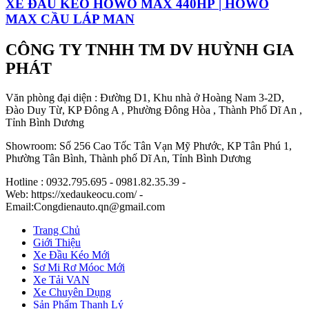
XE ĐẦU KÉO HOWO MAX 440HP | HOWO
MAX CẦU LÁP MAN
CÔNG TY TNHH TM DV HUỲNH GIA
PHÁT
Văn phòng đại diện : Đường D1, Khu nhà ở Hoàng Nam 3-2D,
Đào Duy Từ, KP Đông A , Phường Đông Hòa , Thành Phố Dĩ An ,
Tỉnh Bình Dương
Showroom: Số 256 Cao Tốc Tân Vạn Mỹ Phước, KP Tân Phú 1,
Phường Tân Bình, Thành phố Dĩ An, Tỉnh Bình Dương
Hotline : 0932.795.695 - 0981.82.35.39 -
Web: https://xedaukeocu.com/ -
Email:Congdienauto.qn@gmail.com
Trang Chủ
Giới Thiệu
Xe Đầu Kéo Mới
Sơ Mi Rơ Móoc Mới
Xe Tải VAN
Xe Chuyên Dụng
Sản Phẩm Thanh Lý