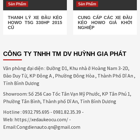
Sản Phẩm
Sản Phẩm
THANH LÝ XE ĐẦU KÉO
CUNG CẤP CÁC XE ĐẦU
HOWO T5G 330HP 2015
KÉO HOWO GIÁ KHỞI
CŨ
NGHIỆP
CÔNG TY TNHH TM DV HUỲNH GIA PHÁT
Văn phòng đại diện : Đường D1, Khu nhà ở Hoàng Nam 3-2D,
Đào Duy Từ, KP Đông A , Phường Đông Hòa , Thành Phố Dĩ An ,
Tỉnh Bình Dương
Showroom: Số 256 Cao Tốc Tân Vạn Mỹ Phước, KP Tân Phú 1,
Phường Tân Bình, Thành phố Dĩ An, Tỉnh Bình Dương
Hotline : 0932.795.695 - 0981.82.35.39 -
Web: https://xedaukeocu.com/ -
Email:Congdienauto.qn@gmail.com