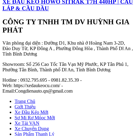
XE ĐẦU KÉO HOWO SITRAK T7H 440HP | CẦU
LÁP & CẦU DẦU
CÔNG TY TNHH TM DV HUỲNH GIA
PHÁT
Văn phòng đại diện : Đường D1, Khu nhà ở Hoàng Nam 3-2D,
Đào Duy Từ, KP Đông A , Phường Đông Hòa , Thành Phố Dĩ An ,
Tỉnh Bình Dương
Showroom: Số 256 Cao Tốc Tân Vạn Mỹ Phước, KP Tân Phú 1,
Phường Tân Bình, Thành phố Dĩ An, Tỉnh Bình Dương
Hotline : 0932.795.695 - 0981.82.35.39 -
Web: https://xedaukeocu.com/ -
Email:Congdienauto.qn@gmail.com
Trang Chủ
Giới Thiệu
Xe Đầu Kéo Mới
Sơ Mi Rơ Móoc Mới
Xe Tải VAN
Xe Chuyên Dụng
Sản Phẩm Thanh Lý