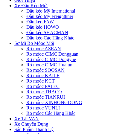
Giới Thiệu
Xe Đầu Kéo Mới
Đầu kéo Mỹ International
Đầu kéo Mỹ Freightliner
Đầu kéo FAW
Đầu kéo HOWO
Đầu kéo SHACMAN
Đầu kéo Các Hãng Khác
Sơ Mi Rơ Móoc Mới
Rơ móoc ASEAN
Rơ móoc CIMC Dongguan
Rơ móoc CIMC Dongyue
Rơ móoc CIMC Huajun
Rơ moóc SOOSAN
Rơ móoc KAILE
Rơ moóc KCT
Rơ móoc PATEC
Rơ móoc THACO
Rơ moóc TIANRUI
Rơ móoc XINHONGDONG
Rơ móoc YUNLI
Rơ móoc Các Hãng Khác
Xe Tải VAN
Xe Chuyên Dụng
Sản Phẩm Thanh Lý