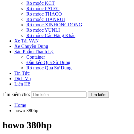
Rơ moóc KCT
Rơ móoc PATEC
Rơ móoc THACO
Rơ moóc TIANRUI
Rơ móoc XINHONGDONG
Rơ móoc YUNLI
Rơ móoc Các Hãng Khác
Xe Tải VAN
Xe Chuyên Dụng
Sản Phẩm Thanh Lý
Container
Đầu kéo Qua Sử Dụng
Rơ mooc Qua Sử Dụng
Tin Tức
Dịch Vụ
Liên Hệ
Tìm kiếm cho:
Home
howo 380hp
howo 380hp