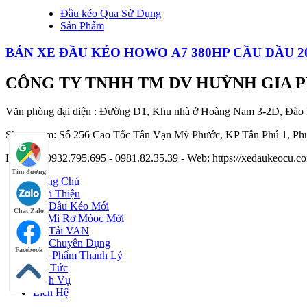
Đầu kéo Qua Sử Dụng
Sản Phẩm
BÁN XE ĐẦU KÉO HOWO A7 380HP CẦU DẦU 2
CÔNG TY TNHH TM DV HUỲNH GIA 
Văn phòng đại diện : Đường D1, Khu nhà ở Hoàng Nam 3-2D, Đào
Showroom: Số 256 Cao Tốc Tân Vạn Mỹ Phước, KP Tân Phú 1, Phư
Hotline : 0932.795.695 - 0981.82.35.39 - Web: https://xedaukeocu
Tìm đường
Trang Chủ
Giới Thiệu
Xe Đầu Kéo Mới
Chat Zalo
Sơ Mi Rơ Móoc Mới
Xe Tải VAN
Xe Chuyên Dụng
Facebook
Sản Phẩm Thanh Lý
Tin Tức
Dịch Vụ
Liên Hệ