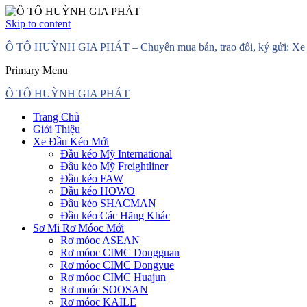
Skip to content
Ô TÔ HUỲNH GIA PHÁT – Chuyên mua bán, trao đổi, ký gửi: Xe đầ
Primary Menu
Ô TÔ HUỲNH GIA PHÁT
Trang Chủ
Giới Thiệu
Xe Đầu Kéo Mới
Đầu kéo Mỹ International
Đầu kéo Mỹ Freightliner
Đầu kéo FAW
Đầu kéo HOWO
Đầu kéo SHACMAN
Đầu kéo Các Hãng Khác
Sơ Mi Rơ Móoc Mới
Rơ móoc ASEAN
Rơ móoc CIMC Dongguan
Rơ móoc CIMC Dongyue
Rơ móoc CIMC Huajun
Rơ moóc SOOSAN
Rơ móoc KAILE