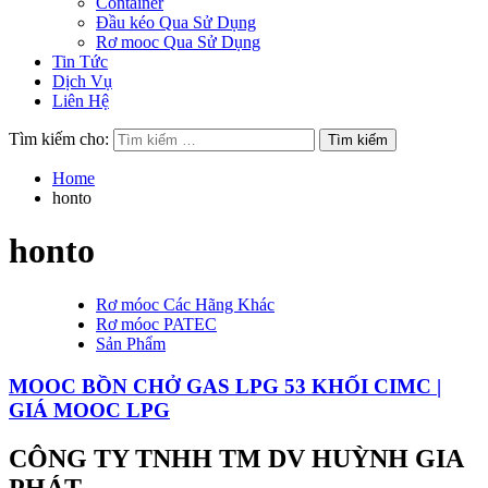
Container
Đầu kéo Qua Sử Dụng
Rơ mooc Qua Sử Dụng
Tin Tức
Dịch Vụ
Liên Hệ
Tìm kiếm cho:
Home
honto
honto
Rơ móoc Các Hãng Khác
Rơ móoc PATEC
Sản Phẩm
MOOC BỒN CHỞ GAS LPG 53 KHỐI CIMC |
GIÁ MOOC LPG
CÔNG TY TNHH TM DV HUỲNH GIA
PHÁT