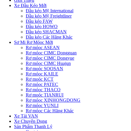
Giới Thiệu
Xe Đầu Kéo Mới
Đầu kéo Mỹ International
Đầu kéo Mỹ Freightliner
Đầu kéo FAW
Đầu kéo HOWO
Đầu kéo SHACMAN
Đầu kéo Các Hãng Khác
Sơ Mi Rơ Móoc Mới
Rơ móoc ASEAN
Rơ móoc CIMC Dongguan
Rơ móoc CIMC Dongyue
Rơ móoc CIMC Huajun
Rơ moóc SOOSAN
Rơ móoc KAILE
Rơ moóc KCT
Rơ móoc PATEC
Rơ móoc THACO
Rơ moóc TIANRUI
Rơ móoc XINHONGDONG
Rơ móoc YUNLI
Rơ móoc Các Hãng Khác
Xe Tải VAN
Xe Chuyên Dụng
Sản Phẩm Thanh Lý