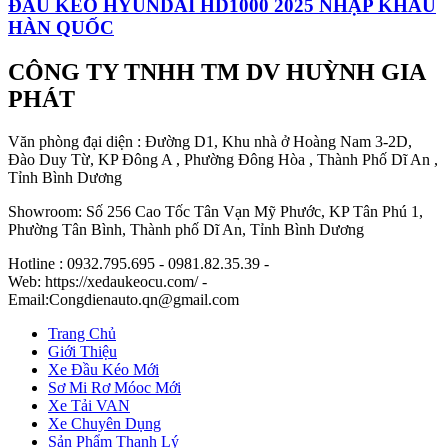
ĐẦU KÉO HYUNDAI HD1000 2025 NHẬP KHẨU
HÀN QUỐC
CÔNG TY TNHH TM DV HUỲNH GIA
PHÁT
Văn phòng đại diện : Đường D1, Khu nhà ở Hoàng Nam 3-2D,
Đào Duy Từ, KP Đông A , Phường Đông Hòa , Thành Phố Dĩ An ,
Tỉnh Bình Dương
Showroom: Số 256 Cao Tốc Tân Vạn Mỹ Phước, KP Tân Phú 1,
Phường Tân Bình, Thành phố Dĩ An, Tỉnh Bình Dương
Hotline : 0932.795.695 - 0981.82.35.39 -
Web: https://xedaukeocu.com/ -
Email:Congdienauto.qn@gmail.com
Trang Chủ
Giới Thiệu
Xe Đầu Kéo Mới
Sơ Mi Rơ Móoc Mới
Xe Tải VAN
Xe Chuyên Dụng
Sản Phẩm Thanh Lý