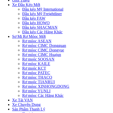
Giới Thiệu
Xe Đầu Kéo Mới
Đầu kéo Mỹ International
Đầu kéo Mỹ Freightliner
Đầu kéo FAW
Đầu kéo HOWO
Đầu kéo SHACMAN
Đầu kéo Các Hãng Khác
Sơ Mi Rơ Móoc Mới
Rơ móoc ASEAN
Rơ móoc CIMC Dongguan
Rơ móoc CIMC Dongyue
Rơ móoc CIMC Huajun
Rơ moóc SOOSAN
Rơ móoc KAILE
Rơ moóc KCT
Rơ móoc PATEC
Rơ móoc THACO
Rơ moóc TIANRUI
Rơ móoc XINHONGDONG
Rơ móoc YUNLI
Rơ móoc Các Hãng Khác
Xe Tải VAN
Xe Chuyên Dụng
Sản Phẩm Thanh Lý