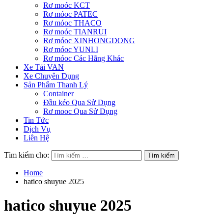
Rơ moóc KCT
Rơ móoc PATEC
Rơ móoc THACO
Rơ moóc TIANRUI
Rơ móoc XINHONGDONG
Rơ móoc YUNLI
Rơ móoc Các Hãng Khác
Xe Tải VAN
Xe Chuyên Dụng
Sản Phẩm Thanh Lý
Container
Đầu kéo Qua Sử Dụng
Rơ mooc Qua Sử Dụng
Tin Tức
Dịch Vụ
Liên Hệ
Tìm kiếm cho:
Home
hatico shuyue 2025
hatico shuyue 2025