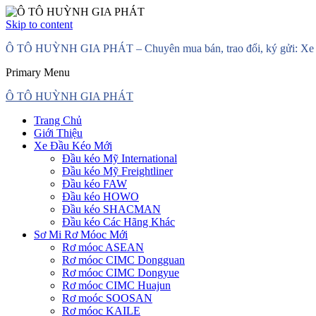
Skip to content
Ô TÔ HUỲNH GIA PHÁT – Chuyên mua bán, trao đổi, ký gửi: Xe đầ
Primary Menu
Ô TÔ HUỲNH GIA PHÁT
Trang Chủ
Giới Thiệu
Xe Đầu Kéo Mới
Đầu kéo Mỹ International
Đầu kéo Mỹ Freightliner
Đầu kéo FAW
Đầu kéo HOWO
Đầu kéo SHACMAN
Đầu kéo Các Hãng Khác
Sơ Mi Rơ Móoc Mới
Rơ móoc ASEAN
Rơ móoc CIMC Dongguan
Rơ móoc CIMC Dongyue
Rơ móoc CIMC Huajun
Rơ moóc SOOSAN
Rơ móoc KAILE