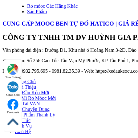
Rơ móoc Các Hãng Khác
Sản Phẩm
CUNG CẤP MOOC BEN TỰ ĐỔ HATICO | GIÁ R
CÔNG TY TNHH TM DV HUỲNH GIA 
Văn phòng đại diện : Đường D1, Khu nhà ở Hoàng Nam 3-2D, Đào
Showroom: Số 256 Cao Tốc Tân Vạn Mỹ Phước, KP Tân Phú 1, Phư
Hotline : 0932.795.695 - 0981.82.35.39 - Web: https://xedaukeocu
Tìm đường
Trang Chủ
Giới Thiệu
Xe Đầu Kéo Mới
Chat Zalo
Sơ Mi Rơ Móoc Mới
Xe Tải VAN
Xe Chuyên Dụng
Facebook
Sản Phẩm Thanh Lý
Tin Tức
Dịch Vụ
Liên Hệ