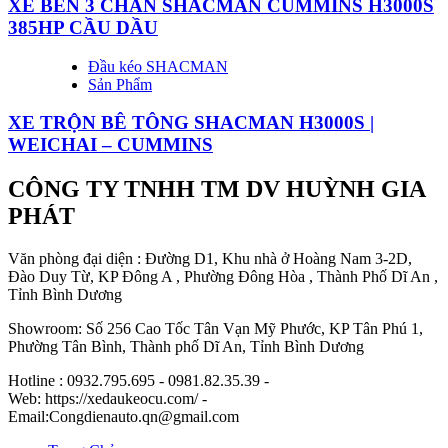
XE BEN 3 CHÂN SHACMAN CUMMINS H3000S
385HP CẦU DẦU
Đầu kéo SHACMAN
Sản Phẩm
XE TRỘN BÊ TÔNG SHACMAN H3000S |
WEICHAI – CUMMINS
CÔNG TY TNHH TM DV HUỲNH GIA
PHÁT
Văn phòng đại diện : Đường D1, Khu nhà ở Hoàng Nam 3-2D,
Đào Duy Từ, KP Đông A , Phường Đông Hòa , Thành Phố Dĩ An ,
Tỉnh Bình Dương
Showroom: Số 256 Cao Tốc Tân Vạn Mỹ Phước, KP Tân Phú 1,
Phường Tân Bình, Thành phố Dĩ An, Tỉnh Bình Dương
Hotline : 0932.795.695 - 0981.82.35.39 -
Web: https://xedaukeocu.com/ -
Email:Congdienauto.qn@gmail.com