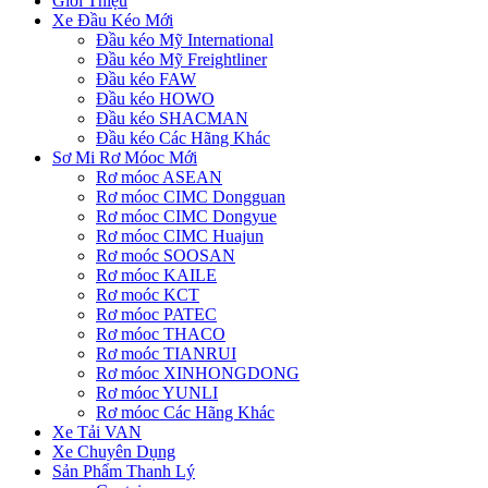
Giới Thiệu
Xe Đầu Kéo Mới
Đầu kéo Mỹ International
Đầu kéo Mỹ Freightliner
Đầu kéo FAW
Đầu kéo HOWO
Đầu kéo SHACMAN
Đầu kéo Các Hãng Khác
Sơ Mi Rơ Móoc Mới
Rơ móoc ASEAN
Rơ móoc CIMC Dongguan
Rơ móoc CIMC Dongyue
Rơ móoc CIMC Huajun
Rơ moóc SOOSAN
Rơ móoc KAILE
Rơ moóc KCT
Rơ móoc PATEC
Rơ móoc THACO
Rơ moóc TIANRUI
Rơ móoc XINHONGDONG
Rơ móoc YUNLI
Rơ móoc Các Hãng Khác
Xe Tải VAN
Xe Chuyên Dụng
Sản Phẩm Thanh Lý