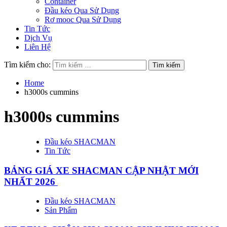
Container
Đầu kéo Qua Sử Dụng
Rơ mooc Qua Sử Dụng
Tin Tức
Dịch Vụ
Liên Hệ
Tìm kiếm cho:
Home
h3000s cummins
h3000s cummins
Đầu kéo SHACMAN
Tin Tức
BẢNG GIÁ XE SHACMAN CẬP NHẬT MỚI
NHẤT 2026
Đầu kéo SHACMAN
Sản Phẩm