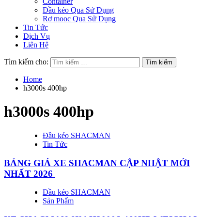
Container
Đầu kéo Qua Sử Dụng
Rơ mooc Qua Sử Dụng
Tin Tức
Dịch Vụ
Liên Hệ
Tìm kiếm cho:
Home
h3000s 400hp
h3000s 400hp
Đầu kéo SHACMAN
Tin Tức
BẢNG GIÁ XE SHACMAN CẬP NHẬT MỚI
NHẤT 2026
Đầu kéo SHACMAN
Sản Phẩm