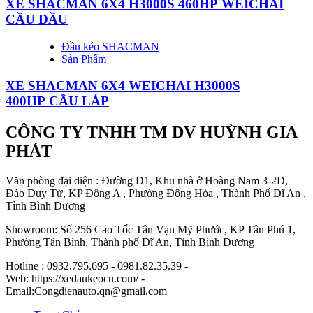
XE SHACMAN 6X4 H3000S 460HP WEICHAI
CẦU DẦU
Đầu kéo SHACMAN
Sản Phẩm
XE SHACMAN 6X4 WEICHAI H3000S
400HP CẦU LÁP
CÔNG TY TNHH TM DV HUỲNH GIA
PHÁT
Văn phòng đại diện : Đường D1, Khu nhà ở Hoàng Nam 3-2D,
Đào Duy Từ, KP Đông A , Phường Đông Hòa , Thành Phố Dĩ An ,
Tỉnh Bình Dương
Showroom: Số 256 Cao Tốc Tân Vạn Mỹ Phước, KP Tân Phú 1,
Phường Tân Bình, Thành phố Dĩ An, Tỉnh Bình Dương
Hotline : 0932.795.695 - 0981.82.35.39 -
Web: https://xedaukeocu.com/ -
Email:Congdienauto.qn@gmail.com