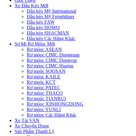
Giới Thiệu
Xe Đầu Kéo Mới
Đầu kéo Mỹ International
Đầu kéo Mỹ Freightliner
Đầu kéo FAW
Đầu kéo HOWO
Đầu kéo SHACMAN
Đầu kéo Các Hãng Khác
Sơ Mi Rơ Móoc Mới
Rơ móoc ASEAN
Rơ móoc CIMC Dongguan
Rơ móoc CIMC Dongyue
Rơ móoc CIMC Huajun
Rơ moóc SOOSAN
Rơ móoc KAILE
Rơ moóc KCT
Rơ móoc PATEC
Rơ móoc THACO
Rơ moóc TIANRUI
Rơ móoc XINHONGDONG
Rơ móoc YUNLI
Rơ móoc Các Hãng Khác
Xe Tải VAN
Xe Chuyên Dụng
Sản Phẩm Thanh Lý