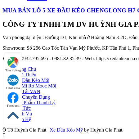
MUA BÁN LÔ 5 XE ĐẦU KÉO CHENGLONG H7 
CÔNG TY TNHH TM DV HUỲNH GIA 
Văn phòng đại diện : Đường D1, Khu nhà ở Hoàng Nam 3-2D, Đào
Showroom: Số 256 Cao Tốc Tân Vạn Mỹ Phước, KP Tân Phú 1, Phư
Hotline : 0932.795.695 - 0981.82.35.39 - Web: https://xedaukeocu
Trang Chủ
Tìm đường
Giới Thiệu
Xe Đầu Kéo Mới
Sơ Mi Rơ Móoc Mới
Chat Zalo
Xe Tải VAN
Xe Chuyên Dụng
Sản Phẩm Thanh Lý
Facebook
Tin Tức
Dịch Vụ
Liên Hệ
Ô Tô Huỳnh Gia Phát
|
Xe Đầu Kéo Mỹ
by Huỳnh Gia Phát.