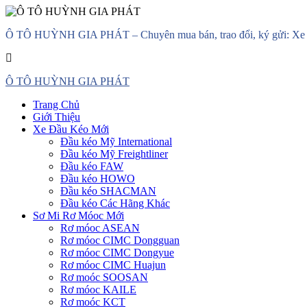
Skip
Ô TÔ HUỲNH GIA PHÁT – Chuyên mua bán, trao đổi, ký gửi: Xe đầ
to
content
Primary
Ô TÔ HUỲNH GIA PHÁT
Menu
Trang Chủ
Giới Thiệu
Xe Đầu Kéo Mới
Đầu kéo Mỹ International
Đầu kéo Mỹ Freightliner
Đầu kéo FAW
Đầu kéo HOWO
Đầu kéo SHACMAN
Đầu kéo Các Hãng Khác
Sơ Mi Rơ Móoc Mới
Rơ móoc ASEAN
Rơ móoc CIMC Dongguan
Rơ móoc CIMC Dongyue
Rơ móoc CIMC Huajun
Rơ moóc SOOSAN
Rơ móoc KAILE
Rơ moóc KCT