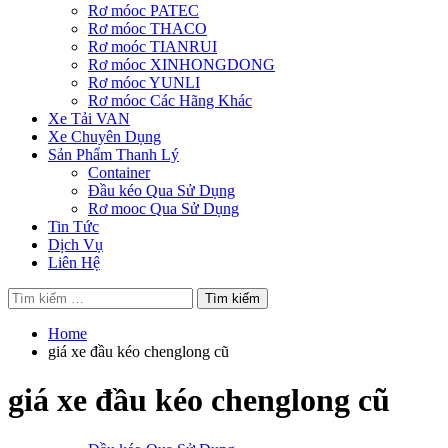
Rơ móoc PATEC
Rơ móoc THACO
Rơ moóc TIANRUI
Rơ móoc XINHONGDONG
Rơ móoc YUNLI
Rơ móoc Các Hãng Khác
Xe Tải VAN
Xe Chuyên Dụng
Sản Phẩm Thanh Lý
Container
Đầu kéo Qua Sử Dụng
Rơ mooc Qua Sử Dụng
Tin Tức
Dịch Vụ
Liên Hệ
Tìm
kiếm
cho:
Home
giá xe đầu kéo chenglong cũ
giá xe đầu kéo chenglong cũ