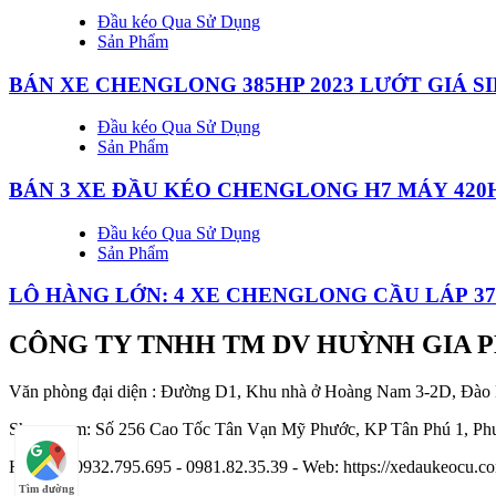
Đầu kéo Qua Sử Dụng
Sản Phẩm
BÁN XE CHENGLONG 385HP 2023 LƯỚT GIÁ SI
Đầu kéo Qua Sử Dụng
Sản Phẩm
BÁN 3 XE ĐẦU KÉO CHENGLONG H7 MÁY 420H
Đầu kéo Qua Sử Dụng
Sản Phẩm
LÔ HÀNG LỚN: 4 XE CHENGLONG CẦU LÁP 37
CÔNG TY TNHH TM DV HUỲNH GIA 
Văn phòng đại diện : Đường D1, Khu nhà ở Hoàng Nam 3-2D, Đào
Showroom: Số 256 Cao Tốc Tân Vạn Mỹ Phước, KP Tân Phú 1, Phư
Hotline : 0932.795.695 - 0981.82.35.39 - Web: https://xedaukeocu
Tìm đường