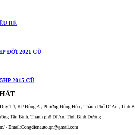
ÊU RẺ
P ĐỜI 2021 CŨ
5HP 2015 CŨ
PHÁT
 Duy Từ, KP Đông A , Phường Đông Hòa , Thành Phố Dĩ An , Tỉnh 
ờng Tân Bình, Thành phố Dĩ An, Tỉnh Bình Dương
.com/ - Email:Congdienauto.qn@gmail.com