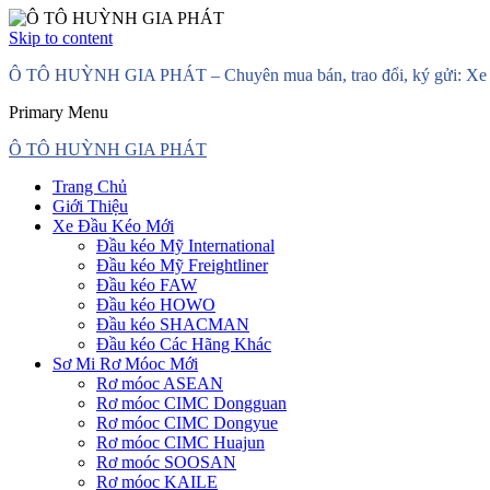
Skip to content
Ô TÔ HUỲNH GIA PHÁT – Chuyên mua bán, trao đổi, ký gửi: Xe đầ
Primary Menu
Ô TÔ HUỲNH GIA PHÁT
Trang Chủ
Giới Thiệu
Xe Đầu Kéo Mới
Đầu kéo Mỹ International
Đầu kéo Mỹ Freightliner
Đầu kéo FAW
Đầu kéo HOWO
Đầu kéo SHACMAN
Đầu kéo Các Hãng Khác
Sơ Mi Rơ Móoc Mới
Rơ móoc ASEAN
Rơ móoc CIMC Dongguan
Rơ móoc CIMC Dongyue
Rơ móoc CIMC Huajun
Rơ moóc SOOSAN
Rơ móoc KAILE