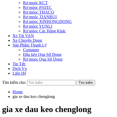
Rơ moóc KCT
Rơ móoc PATEC
Rơ móoc THACO
Rơ moóc TIANRUI
Rơ móoc XINHONGDONG
Rơ móoc YUNLI
Rơ móoc Các Hãng Khác
Xe Tải VAN
Xe Chuyên Dụng
Sản Phẩm Thanh Lý
Container
Đầu kéo Qua Sử Dụng
Rơ mooc Qua Sử Dụng
Tin Tức
Dịch Vụ
Liên Hệ
Tìm kiếm cho:
Home
gia xe dau keo chenglong
gia xe dau keo chenglong