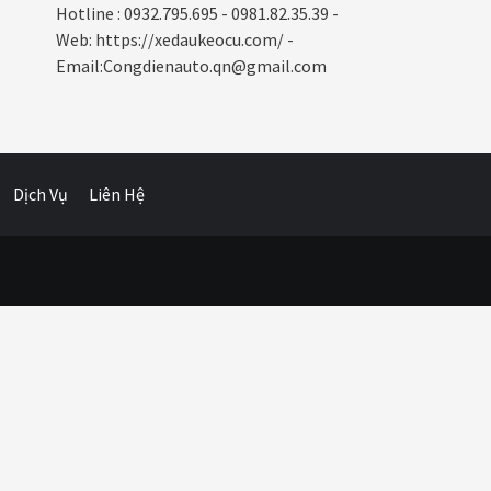
Hotline : 0932.795.695 - 0981.82.35.39 -
Web: https://xedaukeocu.com/ -
Email:Congdienauto.qn@gmail.com
Dịch Vụ
Liên Hệ