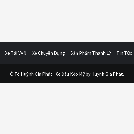
Xe Tải VAN
Xe Chuyên Dụng
Sản Phẩm Thanh Lý
Tin Tức
Ô Tô Huỳnh Gia Phát
|
Xe Đầu Kéo Mỹ
by Huỳnh Gia Phát.