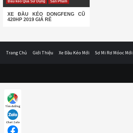
Đầu kéo Qua Sử Dụng
Sản Phẩm
XE ĐẦU KÉO DONGFENG CŨ
420HP 2019 GIÁ RẺ
Trang Chủ
Giới Thiệu
Xe Đầu Kéo Mới
Sơ Mi Rơ Móoc Mới
Tìm đường
Chat Zalo