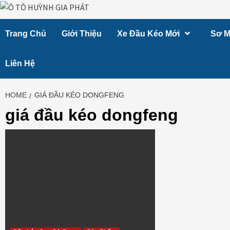
Skip
to
Trang Chủ
Giới Thiệu
Xe Đầu Kéo Mới
Sơ M
content
Liên Hệ
HOME
GIÁ ĐẦU KÉO DONGFENG
giá đầu kéo dongfeng