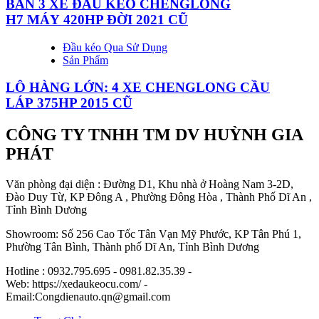
BÁN 3 XE ĐẦU KÉO CHENGLONG
H7 MÁY 420HP ĐỜI 2021 CŨ
Đầu kéo Qua Sử Dụng
Sản Phẩm
LÔ HÀNG LỚN: 4 XE CHENGLONG CẦU
LÁP 375HP 2015 CŨ
CÔNG TY TNHH TM DV HUỲNH GIA
PHÁT
Văn phòng đại diện : Đường D1, Khu nhà ở Hoàng Nam 3-2D,
Đào Duy Từ, KP Đông A , Phường Đông Hòa , Thành Phố Dĩ An ,
Tỉnh Bình Dương
Showroom: Số 256 Cao Tốc Tân Vạn Mỹ Phước, KP Tân Phú 1,
Phường Tân Bình, Thành phố Dĩ An, Tỉnh Bình Dương
Hotline : 0932.795.695 - 0981.82.35.39 -
Web: https://xedaukeocu.com/ -
Email:Congdienauto.qn@gmail.com