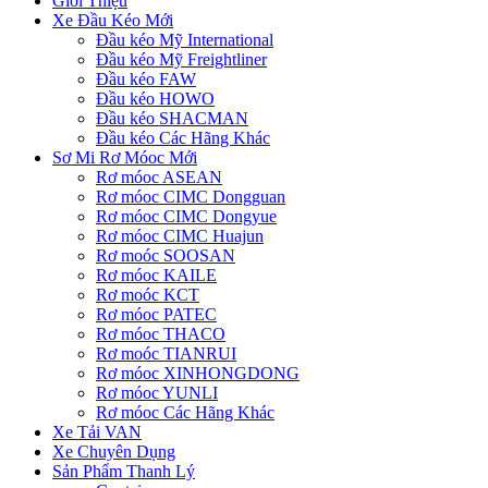
Giới Thiệu
Xe Đầu Kéo Mới
Đầu kéo Mỹ International
Đầu kéo Mỹ Freightliner
Đầu kéo FAW
Đầu kéo HOWO
Đầu kéo SHACMAN
Đầu kéo Các Hãng Khác
Sơ Mi Rơ Móoc Mới
Rơ móoc ASEAN
Rơ móoc CIMC Dongguan
Rơ móoc CIMC Dongyue
Rơ móoc CIMC Huajun
Rơ moóc SOOSAN
Rơ móoc KAILE
Rơ moóc KCT
Rơ móoc PATEC
Rơ móoc THACO
Rơ moóc TIANRUI
Rơ móoc XINHONGDONG
Rơ móoc YUNLI
Rơ móoc Các Hãng Khác
Xe Tải VAN
Xe Chuyên Dụng
Sản Phẩm Thanh Lý