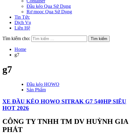
Container
Đầu kéo Qua Sử Dụng
Rơ mooc Qua Sử Dụng
Tin Tức
Dịch Vụ
Liên Hệ
Tìm kiếm cho:
Home
g7
g7
Đầu kéo HOWO
Sản Phẩm
XE ĐẦU KÉO HOWO SITRAK G7 540HP SIÊU
HOT 2026
CÔNG TY TNHH TM DV HUỲNH GIA
PHÁT