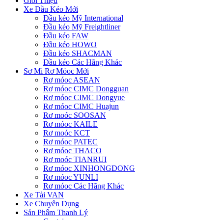
Giới Thiệu
Xe Đầu Kéo Mới
Đầu kéo Mỹ International
Đầu kéo Mỹ Freightliner
Đầu kéo FAW
Đầu kéo HOWO
Đầu kéo SHACMAN
Đầu kéo Các Hãng Khác
Sơ Mi Rơ Móoc Mới
Rơ móoc ASEAN
Rơ móoc CIMC Dongguan
Rơ móoc CIMC Dongyue
Rơ móoc CIMC Huajun
Rơ moóc SOOSAN
Rơ móoc KAILE
Rơ moóc KCT
Rơ móoc PATEC
Rơ móoc THACO
Rơ moóc TIANRUI
Rơ móoc XINHONGDONG
Rơ móoc YUNLI
Rơ móoc Các Hãng Khác
Xe Tải VAN
Xe Chuyên Dụng
Sản Phẩm Thanh Lý