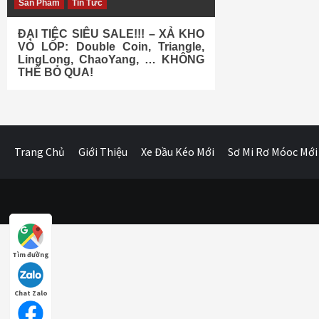
Sản Phẩm
Tin Tức
ĐẠI TIỆC SIÊU SALE!!! – XẢ KHO
VỎ LỐP: Double Coin, Triangle,
LingLong, ChaoYang, … KHÔNG
THỂ BỎ QUA!
Trang Chủ
Giới Thiệu
Xe Đầu Kéo Mới
Sơ Mi Rơ Móoc Mới
Tìm đường
Chat Zalo