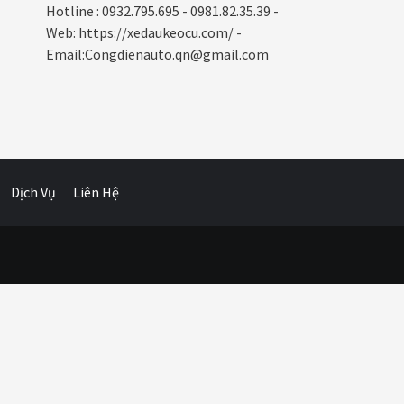
Hotline : 0932.795.695 - 0981.82.35.39 -
Web: https://xedaukeocu.com/ -
Email:Congdienauto.qn@gmail.com
Dịch Vụ
Liên Hệ