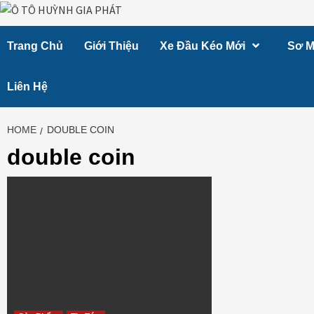
Skip
to
Trang Chủ
Giới Thiệu
Xe Đầu Kéo Mới
Sơ M
content
Liên Hệ
HOME
DOUBLE COIN
double coin