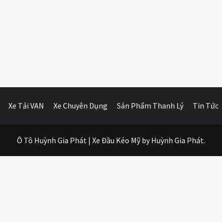
Xe Tải VAN
Xe Chuyên Dụng
Sản Phẩm Thanh Lý
Tin Tức
Ô Tô Huỳnh Gia Phát
|
Xe Đầu Kéo Mỹ
by Huỳnh Gia Phát.