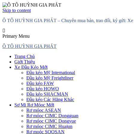
Skip to content
Ô TÔ HUỲNH GIA PHÁT – Chuyên mua bán, trao đổi, ký gửi: Xe đầ
Primary Menu
Ô TÔ HUỲNH GIA PHÁT
Trang Chủ
Giới Thiệu
Xe Đầu Kéo Mới
Đầu kéo Mỹ International
Đầu kéo Mỹ Freightliner
Đầu kéo FAW
Đầu kéo HOWO
Đầu kéo SHACMAN
Đầu kéo Các Hãng Khác
Sơ Mi Rơ Móoc Mới
Rơ móoc ASEAN
Rơ móoc CIMC Dongguan
Rơ móoc CIMC Dongyue
Rơ móoc CIMC Huajun
Rơ moóc SOOSAN