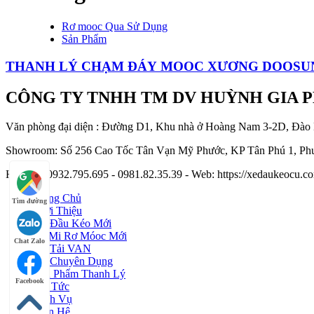
Rơ mooc Qua Sử Dụng
Sản Phẩm
THANH LÝ CHẠM ĐÁY MOOC XƯƠNG DOOSUN
CÔNG TY TNHH TM DV HUỲNH GIA 
Văn phòng đại diện : Đường D1, Khu nhà ở Hoàng Nam 3-2D, Đào
Showroom: Số 256 Cao Tốc Tân Vạn Mỹ Phước, KP Tân Phú 1, Phư
Hotline : 0932.795.695 - 0981.82.35.39 - Web: https://xedaukeocu
Trang Chủ
Tìm đường
Giới Thiệu
Xe Đầu Kéo Mới
Sơ Mi Rơ Móoc Mới
Chat Zalo
Xe Tải VAN
Xe Chuyên Dụng
Sản Phẩm Thanh Lý
Facebook
Tin Tức
Dịch Vụ
Liên Hệ