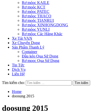
Rơ móoc KAILE
Rơ moóc KCT
Rơ móoc PATEC
Rơ móoc THACO
Rơ moóc TIANRUI
Rơ móoc XINHONGDONG
Rơ móoc YUNLI
Rơ móoc Các Hãng Khác
Xe Tải VAN
Xe Chuyên Dụng
Sản Phẩm Thanh Lý
Container
Đầu kéo Qua Sử Dụng
Rơ mooc Qua Sử Dụng
Tin Tức
Dịch Vụ
Liên Hệ
Tìm kiếm cho:
Home
doosung 2015
doosung 2015