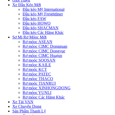
Giới Thiệu
Xe Đầu Kéo Mới
Đầu kéo Mỹ International
Đầu kéo Mỹ Freightliner
Đầu kéo FAW
Đầu kéo HOWO
Đầu kéo SHACMAN
Đầu kéo Các Hãng Khác
Sơ Mi Rơ Móoc Mới
Rơ móoc ASEAN
Rơ móoc CIMC Dongguan
Rơ móoc CIMC Dongyue
Rơ móoc CIMC Huajun
Rơ moóc SOOSAN
Rơ móoc KAILE
Rơ moóc KCT
Rơ móoc PATEC
Rơ móoc THACO
Rơ moóc TIANRUI
Rơ móoc XINHONGDONG
Rơ móoc YUNLI
Rơ móoc Các Hãng Khác
Xe Tải VAN
Xe Chuyên Dụng
Sản Phẩm Thanh Lý