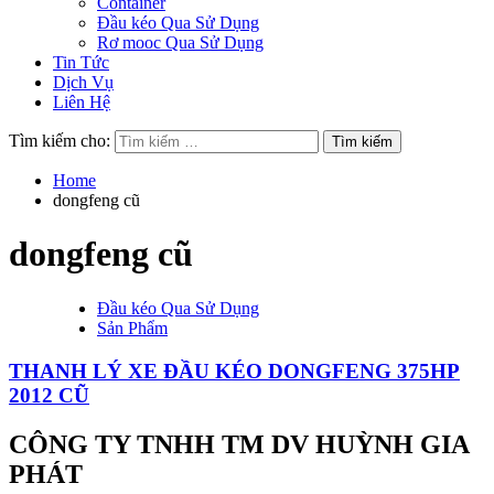
Container
Đầu kéo Qua Sử Dụng
Rơ mooc Qua Sử Dụng
Tin Tức
Dịch Vụ
Liên Hệ
Tìm kiếm cho:
Home
dongfeng cũ
dongfeng cũ
Đầu kéo Qua Sử Dụng
Sản Phẩm
THANH LÝ XE ĐẦU KÉO DONGFENG 375HP
2012 CŨ
CÔNG TY TNHH TM DV HUỲNH GIA
PHÁT