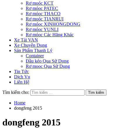
Rơ moóc KCT
Rơ móoc PATEC
Rơ móoc THACO
Rơ moóc TIANRUI
Rơ móoc XINHONGDONG
Rơ móoc YUNLI
Rơ móoc Các Hãng Khác
Xe Tải VAN
Xe Chuyên Dụng
Sản Phẩm Thanh Lý
Container
Đầu kéo Qua Sử Dụng
Rơ mooc Qua Sử Dụng
Tin Tức
Dịch Vụ
Liên Hệ
Tìm kiếm cho:
Home
dongfeng 2015
dongfeng 2015