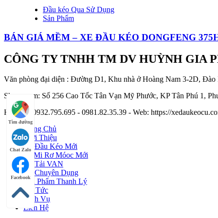
Đầu kéo Qua Sử Dụng
Sản Phẩm
BÁN GIÁ MỀM – XE ĐẦU KÉO DONGFENG 375H
CÔNG TY TNHH TM DV HUỲNH GIA 
Văn phòng đại diện : Đường D1, Khu nhà ở Hoàng Nam 3-2D, Đào
Showroom: Số 256 Cao Tốc Tân Vạn Mỹ Phước, KP Tân Phú 1, Phư
Hotline : 0932.795.695 - 0981.82.35.39 - Web: https://xedaukeocu
Tìm đường
Trang Chủ
Giới Thiệu
Xe Đầu Kéo Mới
Chat Zalo
Sơ Mi Rơ Móoc Mới
Xe Tải VAN
Xe Chuyên Dụng
Facebook
Sản Phẩm Thanh Lý
Tin Tức
Dịch Vụ
Liên Hệ