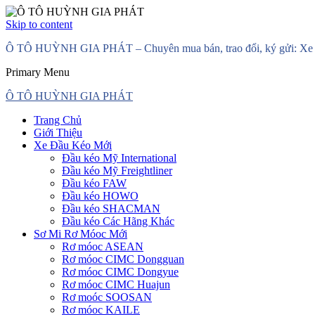
Skip to content
Ô TÔ HUỲNH GIA PHÁT – Chuyên mua bán, trao đổi, ký gửi: Xe đầ
Primary Menu
Ô TÔ HUỲNH GIA PHÁT
Trang Chủ
Giới Thiệu
Xe Đầu Kéo Mới
Đầu kéo Mỹ International
Đầu kéo Mỹ Freightliner
Đầu kéo FAW
Đầu kéo HOWO
Đầu kéo SHACMAN
Đầu kéo Các Hãng Khác
Sơ Mi Rơ Móoc Mới
Rơ móoc ASEAN
Rơ móoc CIMC Dongguan
Rơ móoc CIMC Dongyue
Rơ móoc CIMC Huajun
Rơ moóc SOOSAN
Rơ móoc KAILE