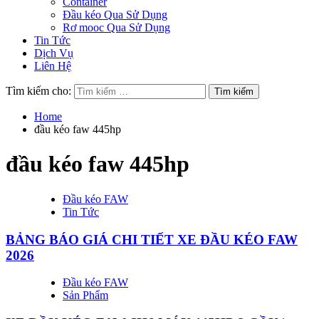
Container
Đầu kéo Qua Sử Dụng
Rơ mooc Qua Sử Dụng
Tin Tức
Dịch Vụ
Liên Hệ
Tìm kiếm cho:
Home
đầu kéo faw 445hp
đầu kéo faw 445hp
Đầu kéo FAW
Tin Tức
BẢNG BÁO GIÁ CHI TIẾT XE ĐẦU KÉO FAW
2026
Đầu kéo FAW
Sản Phẩm