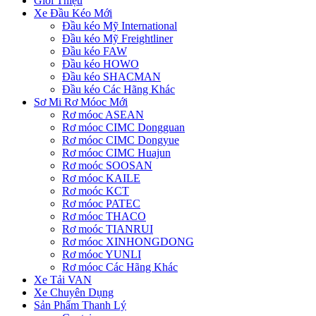
Giới Thiệu
Xe Đầu Kéo Mới
Đầu kéo Mỹ International
Đầu kéo Mỹ Freightliner
Đầu kéo FAW
Đầu kéo HOWO
Đầu kéo SHACMAN
Đầu kéo Các Hãng Khác
Sơ Mi Rơ Móoc Mới
Rơ móoc ASEAN
Rơ móoc CIMC Dongguan
Rơ móoc CIMC Dongyue
Rơ móoc CIMC Huajun
Rơ moóc SOOSAN
Rơ móoc KAILE
Rơ moóc KCT
Rơ móoc PATEC
Rơ móoc THACO
Rơ moóc TIANRUI
Rơ móoc XINHONGDONG
Rơ móoc YUNLI
Rơ móoc Các Hãng Khác
Xe Tải VAN
Xe Chuyên Dụng
Sản Phẩm Thanh Lý