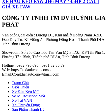
XE ĐẦU KÉO FAW JH6 MÁY 445HP 2 CẦU |
GIÁ XE FAW
CÔNG TY TNHH TM DV HUỲNH GIA
PHÁT
Văn phòng đại diện : Đường D1, Khu nhà ở Hoàng Nam 3-2D,
Đào Duy Từ, KP Đông A , Phường Đông Hòa , Thành Phố Dĩ An ,
Tỉnh Bình Dương
Showroom: Số 256 Cao Tốc Tân Vạn Mỹ Phước, KP Tân Phú 1,
Phường Tân Bình, Thành phố Dĩ An, Tỉnh Bình Dương
Hotline : 0932.795.695 - 0981.82.35.39 -
Web: https://xedaukeocu.com/ -
Email:Congdienauto.qn@gmail.com
Trang Chủ
Giới Thiệu
Xe Đầu Kéo Mới
Sơ Mi Rơ Móoc Mới
Xe Tải VAN
Xe Chuyên Dụng
Sản Phẩm Thanh Lý