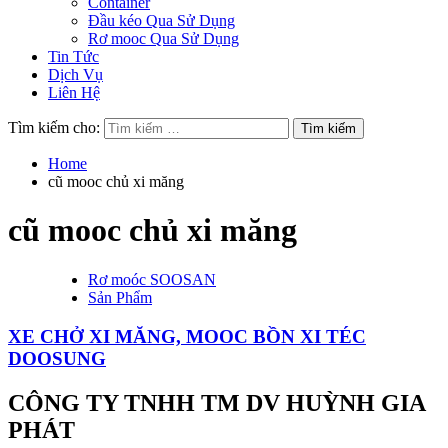
Container
Đầu kéo Qua Sử Dụng
Rơ mooc Qua Sử Dụng
Tin Tức
Dịch Vụ
Liên Hệ
Tìm kiếm cho:
Home
cũ mooc chủ xi măng
cũ mooc chủ xi măng
Rơ moóc SOOSAN
Sản Phẩm
XE CHỞ XI MĂNG, MOOC BỒN XI TÉC
DOOSUNG
CÔNG TY TNHH TM DV HUỲNH GIA
PHÁT