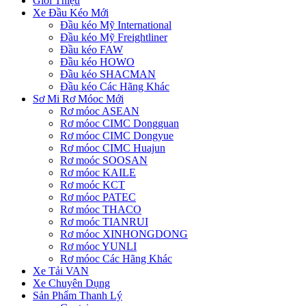
Giới Thiệu
Xe Đầu Kéo Mới
Đầu kéo Mỹ International
Đầu kéo Mỹ Freightliner
Đầu kéo FAW
Đầu kéo HOWO
Đầu kéo SHACMAN
Đầu kéo Các Hãng Khác
Sơ Mi Rơ Móoc Mới
Rơ móoc ASEAN
Rơ móoc CIMC Dongguan
Rơ móoc CIMC Dongyue
Rơ móoc CIMC Huajun
Rơ moóc SOOSAN
Rơ móoc KAILE
Rơ moóc KCT
Rơ móoc PATEC
Rơ móoc THACO
Rơ moóc TIANRUI
Rơ móoc XINHONGDONG
Rơ móoc YUNLI
Rơ móoc Các Hãng Khác
Xe Tải VAN
Xe Chuyên Dụng
Sản Phẩm Thanh Lý