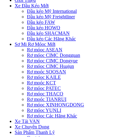
Giới Thiệu
Xe Đầu Kéo Mới
Đầu kéo Mỹ International
Đầu kéo Mỹ Freightliner
Đầu kéo FAW
Đầu kéo HOWO
Đầu kéo SHACMAN
Đầu kéo Các Hãng Khác
Sơ Mi Rơ Móoc Mới
Rơ móoc ASEAN
Rơ móoc CIMC Dongguan
Rơ móoc CIMC Dongyue
Rơ móoc CIMC Huajun
Rơ moóc SOOSAN
Rơ móoc KAILE
Rơ moóc KCT
Rơ móoc PATEC
Rơ móoc THACO
Rơ moóc TIANRUI
Rơ móoc XINHONGDONG
Rơ móoc YUNLI
Rơ móoc Các Hãng Khác
Xe Tải VAN
Xe Chuyên Dụng
Sản Phẩm Thanh Lý