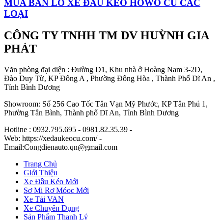
MUA BÁN LÔ XE ĐẦU KÉO HOWO CŨ CÁC
LOẠI
CÔNG TY TNHH TM DV HUỲNH GIA
PHÁT
Văn phòng đại diện : Đường D1, Khu nhà ở Hoàng Nam 3-2D,
Đào Duy Từ, KP Đông A , Phường Đông Hòa , Thành Phố Dĩ An ,
Tỉnh Bình Dương
Showroom: Số 256 Cao Tốc Tân Vạn Mỹ Phước, KP Tân Phú 1,
Phường Tân Bình, Thành phố Dĩ An, Tỉnh Bình Dương
Hotline : 0932.795.695 - 0981.82.35.39 -
Web: https://xedaukeocu.com/ -
Email:Congdienauto.qn@gmail.com
Trang Chủ
Giới Thiệu
Xe Đầu Kéo Mới
Sơ Mi Rơ Móoc Mới
Xe Tải VAN
Xe Chuyên Dụng
Sản Phẩm Thanh Lý