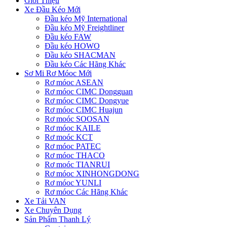
Giới Thiệu
Xe Đầu Kéo Mới
Đầu kéo Mỹ International
Đầu kéo Mỹ Freightliner
Đầu kéo FAW
Đầu kéo HOWO
Đầu kéo SHACMAN
Đầu kéo Các Hãng Khác
Sơ Mi Rơ Móoc Mới
Rơ móoc ASEAN
Rơ móoc CIMC Dongguan
Rơ móoc CIMC Dongyue
Rơ móoc CIMC Huajun
Rơ moóc SOOSAN
Rơ móoc KAILE
Rơ moóc KCT
Rơ móoc PATEC
Rơ móoc THACO
Rơ moóc TIANRUI
Rơ móoc XINHONGDONG
Rơ móoc YUNLI
Rơ móoc Các Hãng Khác
Xe Tải VAN
Xe Chuyên Dụng
Sản Phẩm Thanh Lý