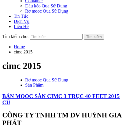
Container
Đầu kéo Qua Sử Dụng
Rơ mooc Qua Sử Dụng
Tin Tức
Dịch Vụ
Liên Hệ
Tìm kiếm cho:
Home
cimc 2015
cimc 2015
Rơ mooc Qua Sử Dụng
Sản Phẩm
BÁN MOOC SÀN CIMC 3 TRỤC 40 FEET 2015
CŨ
CÔNG TY TNHH TM DV HUỲNH GIA
PHÁT