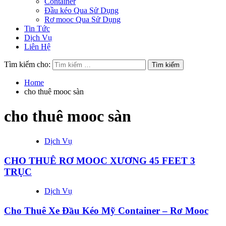
Container
Đầu kéo Qua Sử Dụng
Rơ mooc Qua Sử Dụng
Tin Tức
Dịch Vụ
Liên Hệ
Tìm kiếm cho:
Home
cho thuê mooc sàn
cho thuê mooc sàn
Dịch Vụ
CHO THUÊ RƠ MOOC XƯƠNG 45 FEET 3
TRỤC
Dịch Vụ
Cho Thuê Xe Đầu Kéo Mỹ Container – Rơ Mooc