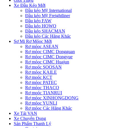
Giới Thiệu
Xe Đầu Kéo Mới
Đầu kéo Mỹ International
Đầu kéo Mỹ Freightliner
Đầu kéo FAW
Đầu kéo HOWO
Đầu kéo SHACMAN
Đầu kéo Các Hãng Khác
Sơ Mi Rơ Móoc Mới
Rơ móoc ASEAN
Rơ móoc CIMC Dongguan
Rơ móoc CIMC Dongyue
Rơ móoc CIMC Huajun
Rơ moóc SOOSAN
Rơ móoc KAILE
Rơ moóc KCT
Rơ móoc PATEC
Rơ móoc THACO
Rơ moóc TIANRUI
Rơ móoc XINHONGDONG
Rơ móoc YUNLI
Rơ móoc Các Hãng Khác
Xe Tải VAN
Xe Chuyên Dụng
Sản Phẩm Thanh Lý