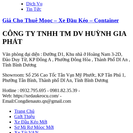
Dịch Vụ
Tin Tức
Giá Cho Thuê Mooc – Xe Đầu Kéo – Container
CÔNG TY TNHH TM DV HUỲNH GIA
PHÁT
Văn phòng đại diện : Đường D1, Khu nhà ở Hoàng Nam 3-2D,
Đào Duy Từ, KP Đông A , Phường Đông Hòa , Thành Phố Dĩ An ,
Tỉnh Bình Dương
Showroom: Số 256 Cao Tốc Tân Vạn Mỹ Phước, KP Tân Phú 1,
Phường Tân Bình, Thành phố Dĩ An, Tỉnh Bình Dương
Hotline : 0932.795.695 - 0981.82.35.39 -
Web: https://xedaukeocu.com/ -
Email:Congdienauto.qn@gmail.com
Trang Chủ
Giới Thiệu
Xe Đầu Kéo Mới
Sơ Mi Rơ Móoc Mới
Xe Tải VAN