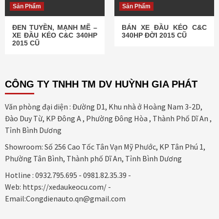
Sản Phẩm
Sản Phẩm
ĐEN TUYỀN, MẠNH MẼ –
BÁN XE ĐẦU KÉO C&C
XE ĐẦU KÉO C&C 340HP
340HP ĐỜI 2015 CŨ
2015 CŨ
CÔNG TY TNHH TM DV HUỲNH GIA PHÁT
Văn phòng đại diện : Đường D1, Khu nhà ở Hoàng Nam 3-2D,
Đào Duy Từ, KP Đông A , Phường Đông Hòa , Thành Phố Dĩ An ,
Tỉnh Bình Dương
Showroom: Số 256 Cao Tốc Tân Vạn Mỹ Phước, KP Tân Phú 1,
Phường Tân Bình, Thành phố Dĩ An, Tỉnh Bình Dương
Hotline : 0932.795.695 - 0981.82.35.39 -
Web: https://xedaukeocu.com/ -
Email:Congdienauto.qn@gmail.com