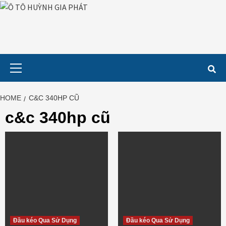
Skip
to
content
Primary
Menu
HOME
C&C 340HP CŨ
c&c 340hp cũ
Đầu kéo Qua Sử Dụng
Đầu kéo Qua Sử Dụng