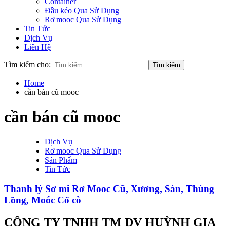
Container
Đầu kéo Qua Sử Dụng
Rơ mooc Qua Sử Dụng
Tin Tức
Dịch Vụ
Liên Hệ
Tìm kiếm cho:
Home
cần bán cũ mooc
cần bán cũ mooc
Dịch Vụ
Rơ mooc Qua Sử Dụng
Sản Phẩm
Tin Tức
Thanh lý Sơ mi Rơ Mooc Cũ, Xương, Sàn, Thùng
Lồng, Moóc Cổ cò
CÔNG TY TNHH TM DV HUỲNH GIA