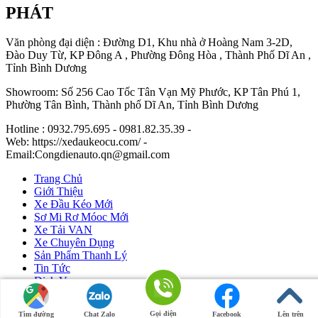
PHÁT
Văn phòng đại diện : Đường D1, Khu nhà ở Hoàng Nam 3-2D,
Đào Duy Từ, KP Đông A , Phường Đông Hòa , Thành Phố Dĩ An ,
Tỉnh Bình Dương
Showroom: Số 256 Cao Tốc Tân Vạn Mỹ Phước, KP Tân Phú 1,
Phường Tân Bình, Thành phố Dĩ An, Tỉnh Bình Dương
Hotline : 0932.795.695 - 0981.82.35.39 -
Web: https://xedaukeocu.com/ -
Email:Congdienauto.qn@gmail.com
Trang Chủ
Giới Thiệu
Xe Đầu Kéo Mới
Sơ Mi Rơ Móoc Mới
Xe Tải VAN
Xe Chuyên Dụng
Sản Phẩm Thanh Lý
Tin Tức
Dịch Vụ
Liên Hệ
Gọi điện
Tìm đường
Chat Zalo
Facebook
Lên trên
Ô Tô Huỳnh Gia Phát
|
Xe Đầu Kéo Mỹ
by Huỳnh Gia Phát.