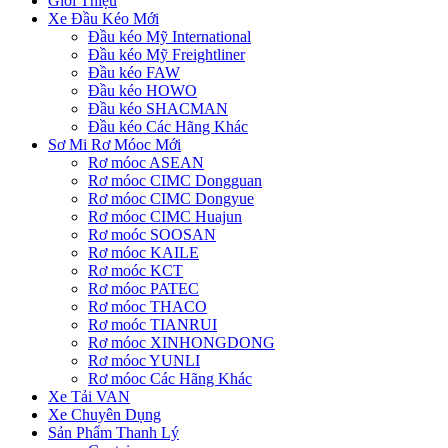
Giới Thiệu
Xe Đầu Kéo Mới
Đầu kéo Mỹ International
Đầu kéo Mỹ Freightliner
Đầu kéo FAW
Đầu kéo HOWO
Đầu kéo SHACMAN
Đầu kéo Các Hãng Khác
Sơ Mi Rơ Móoc Mới
Rơ móoc ASEAN
Rơ móoc CIMC Dongguan
Rơ móoc CIMC Dongyue
Rơ móoc CIMC Huajun
Rơ moóc SOOSAN
Rơ móoc KAILE
Rơ moóc KCT
Rơ móoc PATEC
Rơ móoc THACO
Rơ moóc TIANRUI
Rơ móoc XINHONGDONG
Rơ móoc YUNLI
Rơ móoc Các Hãng Khác
Xe Tải VAN
Xe Chuyên Dụng
Sản Phẩm Thanh Lý