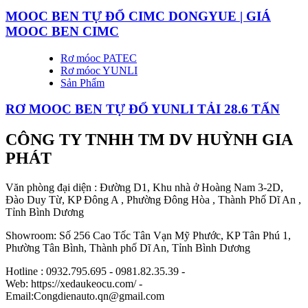
MOOC BEN TỰ ĐỔ CIMC DONGYUE | GIÁ
MOOC BEN CIMC
Rơ móoc PATEC
Rơ móoc YUNLI
Sản Phẩm
RƠ MOOC BEN TỰ ĐỔ YUNLI TẢI 28.6 TẤN
CÔNG TY TNHH TM DV HUỲNH GIA
PHÁT
Văn phòng đại diện : Đường D1, Khu nhà ở Hoàng Nam 3-2D,
Đào Duy Từ, KP Đông A , Phường Đông Hòa , Thành Phố Dĩ An ,
Tỉnh Bình Dương
Showroom: Số 256 Cao Tốc Tân Vạn Mỹ Phước, KP Tân Phú 1,
Phường Tân Bình, Thành phố Dĩ An, Tỉnh Bình Dương
Hotline : 0932.795.695 - 0981.82.35.39 -
Web: https://xedaukeocu.com/ -
Email:Congdienauto.qn@gmail.com