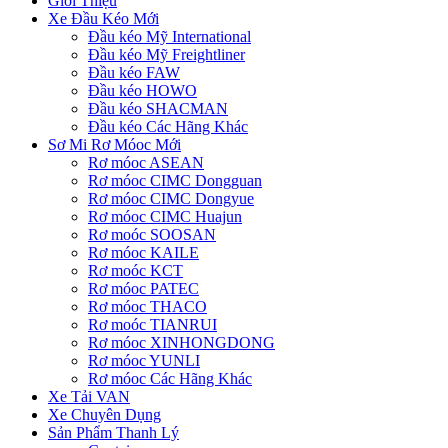
Giới Thiệu
Xe Đầu Kéo Mới
Đầu kéo Mỹ International
Đầu kéo Mỹ Freightliner
Đầu kéo FAW
Đầu kéo HOWO
Đầu kéo SHACMAN
Đầu kéo Các Hãng Khác
Sơ Mi Rơ Móoc Mới
Rơ móoc ASEAN
Rơ móoc CIMC Dongguan
Rơ móoc CIMC Dongyue
Rơ móoc CIMC Huajun
Rơ moóc SOOSAN
Rơ móoc KAILE
Rơ moóc KCT
Rơ móoc PATEC
Rơ móoc THACO
Rơ moóc TIANRUI
Rơ móoc XINHONGDONG
Rơ móoc YUNLI
Rơ móoc Các Hãng Khác
Xe Tải VAN
Xe Chuyên Dụng
Sản Phẩm Thanh Lý