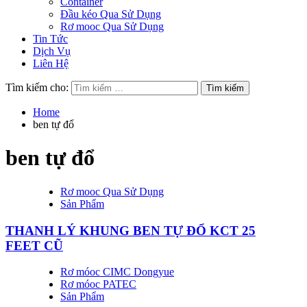
Container
Đầu kéo Qua Sử Dụng
Rơ mooc Qua Sử Dụng
Tin Tức
Dịch Vụ
Liên Hệ
Tìm kiếm cho:
Home
ben tự đổ
ben tự đổ
Rơ mooc Qua Sử Dụng
Sản Phẩm
THANH LÝ KHUNG BEN TỰ ĐỔ KCT 25
FEET CŨ
Rơ móoc CIMC Dongyue
Rơ móoc PATEC
Sản Phẩm