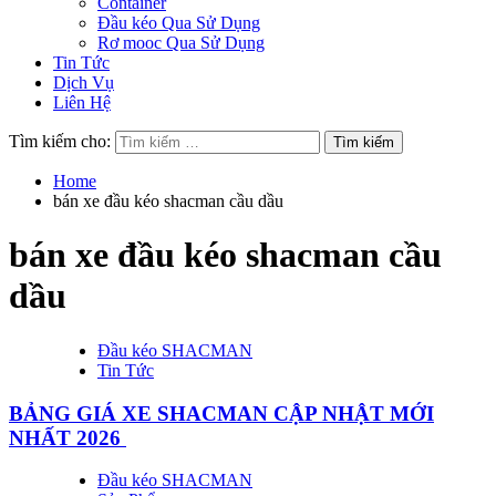
Container
Đầu kéo Qua Sử Dụng
Rơ mooc Qua Sử Dụng
Tin Tức
Dịch Vụ
Liên Hệ
Tìm kiếm cho:
Home
bán xe đầu kéo shacman cầu dầu
bán xe đầu kéo shacman cầu
dầu
Đầu kéo SHACMAN
Tin Tức
BẢNG GIÁ XE SHACMAN CẬP NHẬT MỚI
NHẤT 2026
Đầu kéo SHACMAN