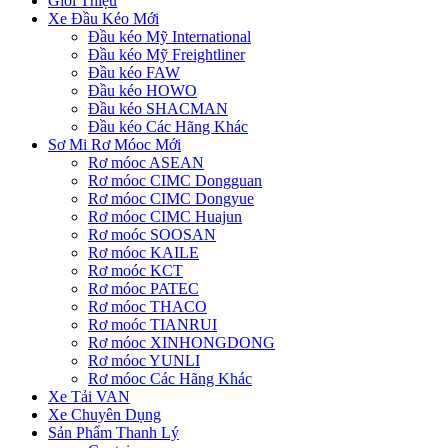
Giới Thiệu
Xe Đầu Kéo Mới
Đầu kéo Mỹ International
Đầu kéo Mỹ Freightliner
Đầu kéo FAW
Đầu kéo HOWO
Đầu kéo SHACMAN
Đầu kéo Các Hãng Khác
Sơ Mi Rơ Móoc Mới
Rơ móoc ASEAN
Rơ móoc CIMC Dongguan
Rơ móoc CIMC Dongyue
Rơ móoc CIMC Huajun
Rơ moóc SOOSAN
Rơ móoc KAILE
Rơ moóc KCT
Rơ móoc PATEC
Rơ móoc THACO
Rơ moóc TIANRUI
Rơ móoc XINHONGDONG
Rơ móoc YUNLI
Rơ móoc Các Hãng Khác
Xe Tải VAN
Xe Chuyên Dụng
Sản Phẩm Thanh Lý