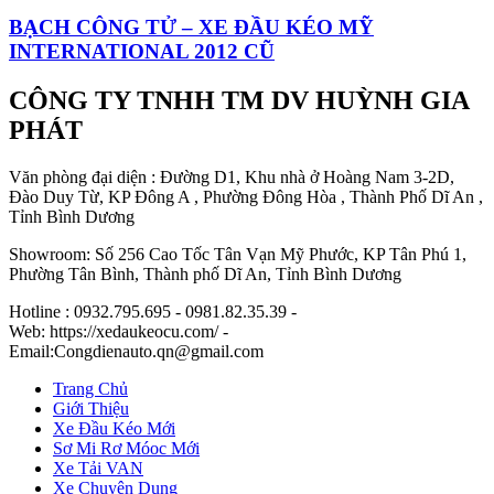
BẠCH CÔNG TỬ – XE ĐẦU KÉO MỸ
INTERNATIONAL 2012 CŨ
CÔNG TY TNHH TM DV HUỲNH GIA
PHÁT
Văn phòng đại diện : Đường D1, Khu nhà ở Hoàng Nam 3-2D,
Đào Duy Từ, KP Đông A , Phường Đông Hòa , Thành Phố Dĩ An ,
Tỉnh Bình Dương
Showroom: Số 256 Cao Tốc Tân Vạn Mỹ Phước, KP Tân Phú 1,
Phường Tân Bình, Thành phố Dĩ An, Tỉnh Bình Dương
Hotline : 0932.795.695 - 0981.82.35.39 -
Web: https://xedaukeocu.com/ -
Email:Congdienauto.qn@gmail.com
Trang Chủ
Giới Thiệu
Xe Đầu Kéo Mới
Sơ Mi Rơ Móoc Mới
Xe Tải VAN
Xe Chuyên Dụng