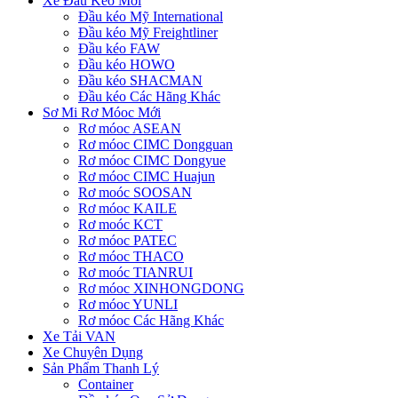
Xe Đầu Kéo Mới
Đầu kéo Mỹ International
Đầu kéo Mỹ Freightliner
Đầu kéo FAW
Đầu kéo HOWO
Đầu kéo SHACMAN
Đầu kéo Các Hãng Khác
Sơ Mi Rơ Móoc Mới
Rơ móoc ASEAN
Rơ móoc CIMC Dongguan
Rơ móoc CIMC Dongyue
Rơ móoc CIMC Huajun
Rơ moóc SOOSAN
Rơ móoc KAILE
Rơ moóc KCT
Rơ móoc PATEC
Rơ móoc THACO
Rơ moóc TIANRUI
Rơ móoc XINHONGDONG
Rơ móoc YUNLI
Rơ móoc Các Hãng Khác
Xe Tải VAN
Xe Chuyên Dụng
Sản Phẩm Thanh Lý
Container