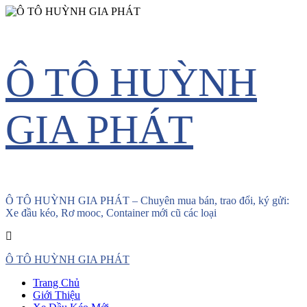
Skip
Ô TÔ HUỲNH
to
content
GIA PHÁT
Ô TÔ HUỲNH GIA PHÁT – Chuyên mua bán, trao đổi, ký gửi:
Xe đầu kéo, Rơ mooc, Container mới cũ các loại
Primary
Ô TÔ HUỲNH GIA PHÁT
Menu
Trang Chủ
Giới Thiệu