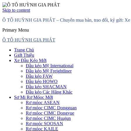
Skip to content
Ô TÔ HUỲNH GIA PHÁT – Chuyên mua bán, trao đổi, ký gửi: Xe đầ
Primary Menu
Ô TÔ HUỲNH GIA PHÁT
Trang Chủ
Giới Thiệu
Xe Đầu Kéo Mới
Đầu kéo Mỹ International
Đầu kéo Mỹ Freightliner
Đầu kéo FAW
Đầu kéo HOWO
Đầu kéo SHACMAN
Đầu kéo Các Hãng Khác
Sơ Mi Rơ Móoc Mới
Rơ móoc ASEAN
Rơ móoc CIMC Dongguan
Rơ móoc CIMC Dongyue
Rơ móoc CIMC Huajun
Rơ moóc SOOSAN
Rơ móoc KAILE