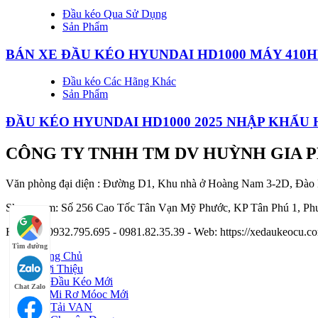
Đầu kéo Qua Sử Dụng
Sản Phẩm
BÁN XE ĐẦU KÉO HYUNDAI HD1000 MÁY 410HP
Đầu kéo Các Hãng Khác
Sản Phẩm
ĐẦU KÉO HYUNDAI HD1000 2025 NHẬP KHẨU
CÔNG TY TNHH TM DV HUỲNH GIA 
Văn phòng đại diện : Đường D1, Khu nhà ở Hoàng Nam 3-2D, Đào
Showroom: Số 256 Cao Tốc Tân Vạn Mỹ Phước, KP Tân Phú 1, Phư
Hotline : 0932.795.695 - 0981.82.35.39 - Web: https://xedaukeocu
Tìm đường
Trang Chủ
Giới Thiệu
Xe Đầu Kéo Mới
Chat Zalo
Sơ Mi Rơ Móoc Mới
Xe Tải VAN