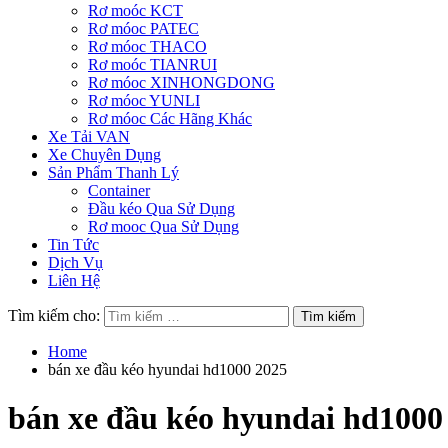
Rơ moóc KCT
Rơ móoc PATEC
Rơ móoc THACO
Rơ moóc TIANRUI
Rơ móoc XINHONGDONG
Rơ móoc YUNLI
Rơ móoc Các Hãng Khác
Xe Tải VAN
Xe Chuyên Dụng
Sản Phẩm Thanh Lý
Container
Đầu kéo Qua Sử Dụng
Rơ mooc Qua Sử Dụng
Tin Tức
Dịch Vụ
Liên Hệ
Tìm kiếm cho:
Home
bán xe đầu kéo hyundai hd1000 2025
bán xe đầu kéo hyundai hd1000