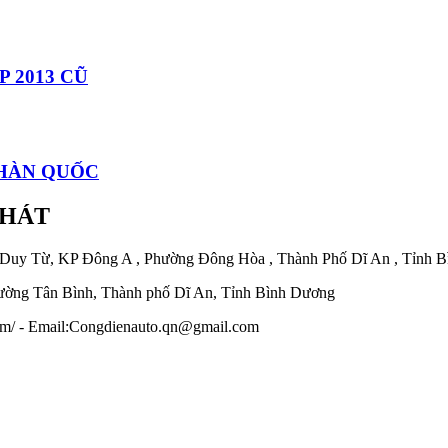
 2013 CŨ
 HÀN QUỐC
PHÁT
 Duy Từ, KP Đông A , Phường Đông Hòa , Thành Phố Dĩ An , Tỉnh 
ờng Tân Bình, Thành phố Dĩ An, Tỉnh Bình Dương
.com/ - Email:Congdienauto.qn@gmail.com