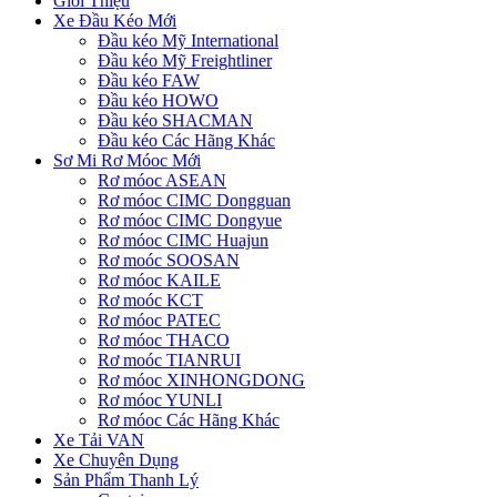
Giới Thiệu
Xe Đầu Kéo Mới
Đầu kéo Mỹ International
Đầu kéo Mỹ Freightliner
Đầu kéo FAW
Đầu kéo HOWO
Đầu kéo SHACMAN
Đầu kéo Các Hãng Khác
Sơ Mi Rơ Móoc Mới
Rơ móoc ASEAN
Rơ móoc CIMC Dongguan
Rơ móoc CIMC Dongyue
Rơ móoc CIMC Huajun
Rơ moóc SOOSAN
Rơ móoc KAILE
Rơ moóc KCT
Rơ móoc PATEC
Rơ móoc THACO
Rơ moóc TIANRUI
Rơ móoc XINHONGDONG
Rơ móoc YUNLI
Rơ móoc Các Hãng Khác
Xe Tải VAN
Xe Chuyên Dụng
Sản Phẩm Thanh Lý