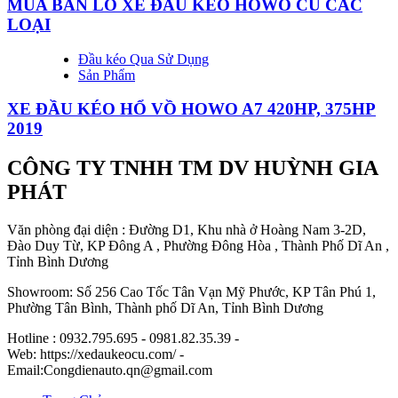
MUA BÁN LÔ XE ĐẦU KÉO HOWO CŨ CÁC
LOẠI
Đầu kéo Qua Sử Dụng
Sản Phẩm
XE ĐẦU KÉO HỔ VỒ HOWO A7 420HP, 375HP
2019
CÔNG TY TNHH TM DV HUỲNH GIA
PHÁT
Văn phòng đại diện : Đường D1, Khu nhà ở Hoàng Nam 3-2D,
Đào Duy Từ, KP Đông A , Phường Đông Hòa , Thành Phố Dĩ An ,
Tỉnh Bình Dương
Showroom: Số 256 Cao Tốc Tân Vạn Mỹ Phước, KP Tân Phú 1,
Phường Tân Bình, Thành phố Dĩ An, Tỉnh Bình Dương
Hotline : 0932.795.695 - 0981.82.35.39 -
Web: https://xedaukeocu.com/ -
Email:Congdienauto.qn@gmail.com