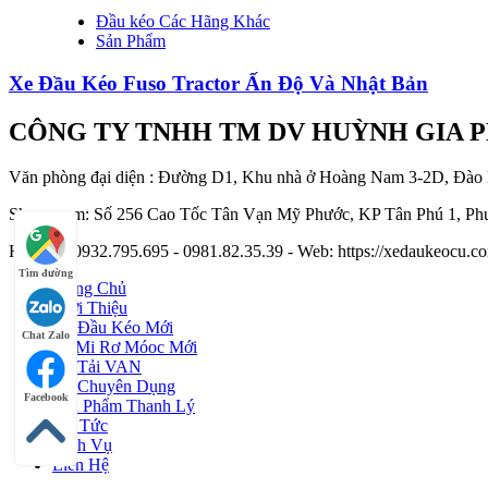
Đầu kéo Các Hãng Khác
Sản Phẩm
Xe Đầu Kéo Fuso Tractor Ấn Độ Và Nhật Bản
CÔNG TY TNHH TM DV HUỲNH GIA 
Văn phòng đại diện : Đường D1, Khu nhà ở Hoàng Nam 3-2D, Đào
Showroom: Số 256 Cao Tốc Tân Vạn Mỹ Phước, KP Tân Phú 1, Phư
Hotline : 0932.795.695 - 0981.82.35.39 - Web: https://xedaukeocu
Tìm đường
Trang Chủ
Giới Thiệu
Xe Đầu Kéo Mới
Chat Zalo
Sơ Mi Rơ Móoc Mới
Xe Tải VAN
Xe Chuyên Dụng
Facebook
Sản Phẩm Thanh Lý
Tin Tức
Dịch Vụ
Liên Hệ