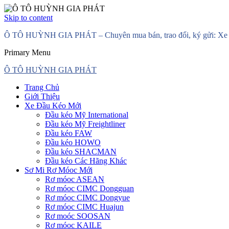
Skip to content
Ô TÔ HUỲNH GIA PHÁT – Chuyên mua bán, trao đổi, ký gửi: Xe đầ
Primary Menu
Ô TÔ HUỲNH GIA PHÁT
Trang Chủ
Giới Thiệu
Xe Đầu Kéo Mới
Đầu kéo Mỹ International
Đầu kéo Mỹ Freightliner
Đầu kéo FAW
Đầu kéo HOWO
Đầu kéo SHACMAN
Đầu kéo Các Hãng Khác
Sơ Mi Rơ Móoc Mới
Rơ móoc ASEAN
Rơ móoc CIMC Dongguan
Rơ móoc CIMC Dongyue
Rơ móoc CIMC Huajun
Rơ moóc SOOSAN
Rơ móoc KAILE