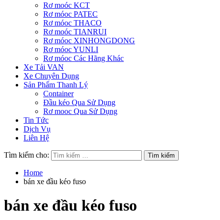
Rơ moóc KCT
Rơ móoc PATEC
Rơ móoc THACO
Rơ moóc TIANRUI
Rơ móoc XINHONGDONG
Rơ móoc YUNLI
Rơ móoc Các Hãng Khác
Xe Tải VAN
Xe Chuyên Dụng
Sản Phẩm Thanh Lý
Container
Đầu kéo Qua Sử Dụng
Rơ mooc Qua Sử Dụng
Tin Tức
Dịch Vụ
Liên Hệ
Tìm kiếm cho:
Home
bán xe đầu kéo fuso
bán xe đầu kéo fuso