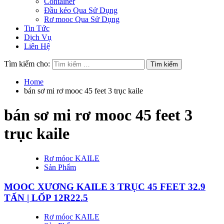
Container
Đầu kéo Qua Sử Dụng
Rơ mooc Qua Sử Dụng
Tin Tức
Dịch Vụ
Liên Hệ
Tìm kiếm cho:
Home
bán sơ mi rơ mooc 45 feet 3 trục kaile
bán sơ mi rơ mooc 45 feet 3
trục kaile
Rơ móoc KAILE
Sản Phẩm
MOOC XƯƠNG KAILE 3 TRỤC 45 FEET 32.9
TẤN | LỐP 12R22.5
Rơ móoc KAILE