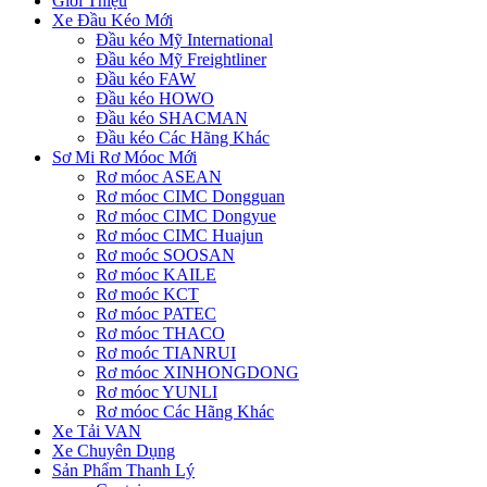
Giới Thiệu
Xe Đầu Kéo Mới
Đầu kéo Mỹ International
Đầu kéo Mỹ Freightliner
Đầu kéo FAW
Đầu kéo HOWO
Đầu kéo SHACMAN
Đầu kéo Các Hãng Khác
Sơ Mi Rơ Móoc Mới
Rơ móoc ASEAN
Rơ móoc CIMC Dongguan
Rơ móoc CIMC Dongyue
Rơ móoc CIMC Huajun
Rơ moóc SOOSAN
Rơ móoc KAILE
Rơ moóc KCT
Rơ móoc PATEC
Rơ móoc THACO
Rơ moóc TIANRUI
Rơ móoc XINHONGDONG
Rơ móoc YUNLI
Rơ móoc Các Hãng Khác
Xe Tải VAN
Xe Chuyên Dụng
Sản Phẩm Thanh Lý