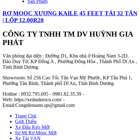
Sản Phẩm
RƠ MOOC XƯƠNG KAILE 45 FEET TẢI 32 TẤN
| LỐP 12.00R20
CÔNG TY TNHH TM DV HUỲNH GIA
PHÁT
Văn phòng đại diện : Đường D1, Khu nhà ở Hoàng Nam 3-2D,
Đào Duy Từ, KP Đông A , Phường Đông Hòa , Thành Phố Dĩ An ,
Tỉnh Bình Dương
Showroom: Số 256 Cao Tốc Tân Vạn Mỹ Phước, KP Tân Phú 1,
Phường Tân Bình, Thành phố Dĩ An, Tỉnh Bình Dương
Hotline : 0932.795.695 - 0981.82.35.39 -
Web: https://xedaukeocu.com/ -
Email:Congdienauto.qn@gmail.com
Trang Chủ
Giới Thiệu
Xe Đầu Kéo Mới
Sơ Mi Rơ Móoc Mới
Xe Tải VAN