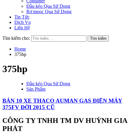
Container
Đầu kéo Qua Sử Dụng
Rơ mooc Qua Sử Dụng
Tin Tức
Dịch Vụ
Liên Hệ
Tìm kiếm cho:
Home
375hp
375hp
Đầu kéo Qua Sử Dụng
Sản Phẩm
BÁN 10 XE THACO AUMAN GAS ĐIỆN MÁY
375FV ĐỜI 2015 CŨ
CÔNG TY TNHH TM DV HUỲNH GIA
PHÁT