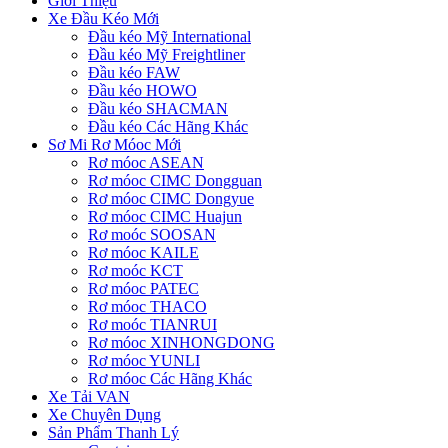
Giới Thiệu
Xe Đầu Kéo Mới
Đầu kéo Mỹ International
Đầu kéo Mỹ Freightliner
Đầu kéo FAW
Đầu kéo HOWO
Đầu kéo SHACMAN
Đầu kéo Các Hãng Khác
Sơ Mi Rơ Móoc Mới
Rơ móoc ASEAN
Rơ móoc CIMC Dongguan
Rơ móoc CIMC Dongyue
Rơ móoc CIMC Huajun
Rơ moóc SOOSAN
Rơ móoc KAILE
Rơ moóc KCT
Rơ móoc PATEC
Rơ móoc THACO
Rơ moóc TIANRUI
Rơ móoc XINHONGDONG
Rơ móoc YUNLI
Rơ móoc Các Hãng Khác
Xe Tải VAN
Xe Chuyên Dụng
Sản Phẩm Thanh Lý