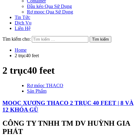
Container
Đầu kéo Qua Sử Dụng
Rơ mooc Qua Sử Dụng
Tin Tức
Dịch Vụ
Liên Hệ
Tìm kiếm cho:
Home
2 trục40 feet
2 trục40 feet
Rơ móoc THACO
Sản Phẩm
MOOC XƯƠNG THACO 2 TRỤC 40 FEET | 8 VÀ
12 KHÓA GÙ
CÔNG TY TNHH TM DV HUỲNH GIA
PHÁT