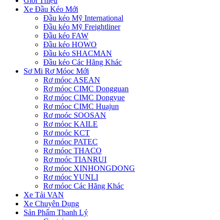
Giới Thiệu
Xe Đầu Kéo Mới
Đầu kéo Mỹ International
Đầu kéo Mỹ Freightliner
Đầu kéo FAW
Đầu kéo HOWO
Đầu kéo SHACMAN
Đầu kéo Các Hãng Khác
Sơ Mi Rơ Móoc Mới
Rơ móoc ASEAN
Rơ móoc CIMC Dongguan
Rơ móoc CIMC Dongyue
Rơ móoc CIMC Huajun
Rơ moóc SOOSAN
Rơ móoc KAILE
Rơ moóc KCT
Rơ móoc PATEC
Rơ móoc THACO
Rơ moóc TIANRUI
Rơ móoc XINHONGDONG
Rơ móoc YUNLI
Rơ móoc Các Hãng Khác
Xe Tải VAN
Xe Chuyên Dụng
Sản Phẩm Thanh Lý