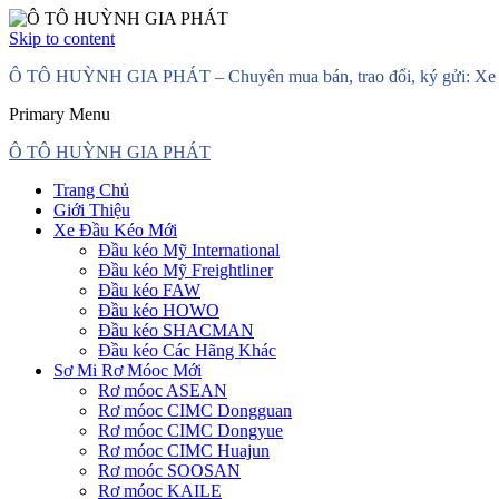
Skip to content
Ô TÔ HUỲNH GIA PHÁT – Chuyên mua bán, trao đổi, ký gửi: Xe đầ
Primary Menu
Ô TÔ HUỲNH GIA PHÁT
Trang Chủ
Giới Thiệu
Xe Đầu Kéo Mới
Đầu kéo Mỹ International
Đầu kéo Mỹ Freightliner
Đầu kéo FAW
Đầu kéo HOWO
Đầu kéo SHACMAN
Đầu kéo Các Hãng Khác
Sơ Mi Rơ Móoc Mới
Rơ móoc ASEAN
Rơ móoc CIMC Dongguan
Rơ móoc CIMC Dongyue
Rơ móoc CIMC Huajun
Rơ moóc SOOSAN
Rơ móoc KAILE