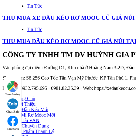
Tin Tức
THU MUA XE ĐẦU KÉO RƠ MOOC CŨ GIÁ NÚI 
Tin Tức
THU MUA ĐẦU KÉO RƠ MOOC CŨ GIÁ NÚI TẠ
CÔNG TY TNHH TM DV HUỲNH GIA 
Văn phòng đại diện : Đường D1, Khu nhà ở Hoàng Nam 3-2D, Đào
Showroom: Số 256 Cao Tốc Tân Vạn Mỹ Phước, KP Tân Phú 1, Phư
Hotline : 0932.795.695 - 0981.82.35.39 - Web: https://xedaukeocu
Tìm đường
Trang Chủ
Giới Thiệu
Xe Đầu Kéo Mới
Chat Zalo
Sơ Mi Rơ Móoc Mới
Xe Tải VAN
Xe Chuyên Dụng
Facebook
Sản Phẩm Thanh Lý