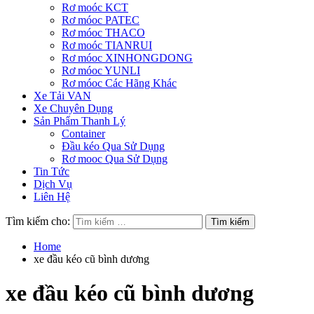
Rơ moóc KCT
Rơ móoc PATEC
Rơ móoc THACO
Rơ moóc TIANRUI
Rơ móoc XINHONGDONG
Rơ móoc YUNLI
Rơ móoc Các Hãng Khác
Xe Tải VAN
Xe Chuyên Dụng
Sản Phẩm Thanh Lý
Container
Đầu kéo Qua Sử Dụng
Rơ mooc Qua Sử Dụng
Tin Tức
Dịch Vụ
Liên Hệ
Tìm kiếm cho:
Home
xe đầu kéo cũ bình dương
xe đầu kéo cũ bình dương