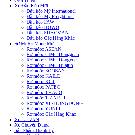
Giới Thiệu
Xe Đầu Kéo Mới
Đầu kéo Mỹ International
Đầu kéo Mỹ Freightliner
Đầu kéo FAW
Đầu kéo HOWO
Đầu kéo SHACMAN
Đầu kéo Các Hãng Khác
Sơ Mi Rơ Móoc Mới
Rơ móoc ASEAN
Rơ móoc CIMC Dongguan
Rơ móoc CIMC Dongyue
Rơ móoc CIMC Huajun
Rơ moóc SOOSAN
Rơ móoc KAILE
Rơ moóc KCT
Rơ móoc PATEC
Rơ móoc THACO
Rơ moóc TIANRUI
Rơ móoc XINHONGDONG
Rơ móoc YUNLI
Rơ móoc Các Hãng Khác
Xe Tải VAN
Xe Chuyên Dụng
Sản Phẩm Thanh Lý