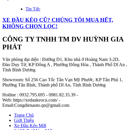
Tin Tức
XE ĐẦU KÉO CŨ? CHÚNG TÔI MUA HẾT,
KHÔNG CHỌN LỌC!
CÔNG TY TNHH TM DV HUỲNH GIA
PHÁT
Văn phòng đại diện : Đường D1, Khu nhà ở Hoàng Nam 3-2D,
Đào Duy Từ, KP Đông A , Phường Đông Hòa , Thành Phố Dĩ An ,
Tỉnh Bình Dương
Showroom: Số 256 Cao Tốc Tân Vạn Mỹ Phước, KP Tân Phú 1,
Phường Tân Bình, Thành phố Dĩ An, Tỉnh Bình Dương
Hotline : 0932.795.695 - 0981.82.35.39 -
Web: https://xedaukeocu.com/ -
Email:Congdienauto.qn@gmail.com
Trang Chủ
Giới Thiệu
Xe Đầu Kéo Mới