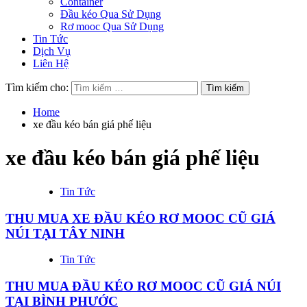
Container
Đầu kéo Qua Sử Dụng
Rơ mooc Qua Sử Dụng
Tin Tức
Dịch Vụ
Liên Hệ
Tìm kiếm cho:
Home
xe đầu kéo bán giá phế liệu
xe đầu kéo bán giá phế liệu
Tin Tức
THU MUA XE ĐẦU KÉO RƠ MOOC CŨ GIÁ
NÚI TẠI TÂY NINH
Tin Tức
THU MUA ĐẦU KÉO RƠ MOOC CŨ GIÁ NÚI
TẠI BÌNH PHƯỚC