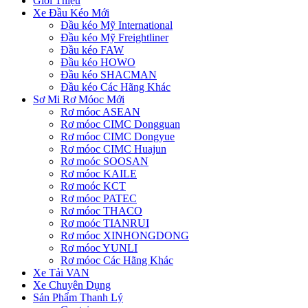
Giới Thiệu
Xe Đầu Kéo Mới
Đầu kéo Mỹ International
Đầu kéo Mỹ Freightliner
Đầu kéo FAW
Đầu kéo HOWO
Đầu kéo SHACMAN
Đầu kéo Các Hãng Khác
Sơ Mi Rơ Móoc Mới
Rơ móoc ASEAN
Rơ móoc CIMC Dongguan
Rơ móoc CIMC Dongyue
Rơ móoc CIMC Huajun
Rơ moóc SOOSAN
Rơ móoc KAILE
Rơ moóc KCT
Rơ móoc PATEC
Rơ móoc THACO
Rơ moóc TIANRUI
Rơ móoc XINHONGDONG
Rơ móoc YUNLI
Rơ móoc Các Hãng Khác
Xe Tải VAN
Xe Chuyên Dụng
Sản Phẩm Thanh Lý