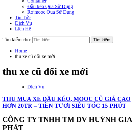
Container
Đầu kéo Qua Sử Dụng
Rơ mooc Qua Sử Dụng
Tin Tức
Dịch Vụ
Liên Hệ
Tìm kiếm cho:
Home
thu xe cũ đổi xe mới
thu xe cũ đổi xe mới
Dịch Vụ
THU MUA XE ĐẦU KÉO, MOOC CŨ GIÁ CAO
HƠN 20TR – TIỀN TƯƠI SIÊU TỐC 15 PHÚT
CÔNG TY TNHH TM DV HUỲNH GIA
PHÁT