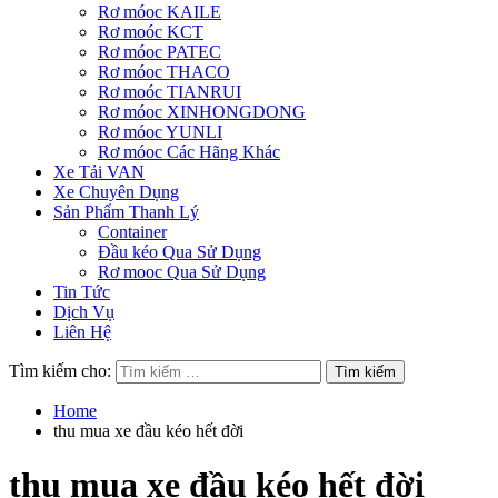
Rơ móoc KAILE
Rơ moóc KCT
Rơ móoc PATEC
Rơ móoc THACO
Rơ moóc TIANRUI
Rơ móoc XINHONGDONG
Rơ móoc YUNLI
Rơ móoc Các Hãng Khác
Xe Tải VAN
Xe Chuyên Dụng
Sản Phẩm Thanh Lý
Container
Đầu kéo Qua Sử Dụng
Rơ mooc Qua Sử Dụng
Tin Tức
Dịch Vụ
Liên Hệ
Tìm kiếm cho:
Home
thu mua xe đầu kéo hết đời
thu mua xe đầu kéo hết đời