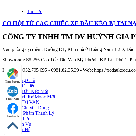
Tin Tức
CƠ HỘI TỪ CÁC CHIẾC XE ĐẦU KÉO BỊ TAI N
CÔNG TY TNHH TM DV HUỲNH GIA 
Văn phòng đại diện : Đường D1, Khu nhà ở Hoàng Nam 3-2D, Đào
Showroom: Số 256 Cao Tốc Tân Vạn Mỹ Phước, KP Tân Phú 1, Phư
Hotline : 0932.795.695 - 0981.82.35.39 - Web: https://xedaukeocu
Trang Chủ
Tìm đường
Giới Thiệu
Xe Đầu Kéo Mới
Sơ Mi Rơ Móoc Mới
Chat Zalo
Xe Tải VAN
Xe Chuyên Dụng
Sản Phẩm Thanh Lý
Facebook
Tin Tức
Dịch Vụ
Liên Hệ