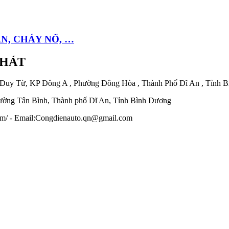
ẠN, CHÁY NỔ, …
PHÁT
 Duy Từ, KP Đông A , Phường Đông Hòa , Thành Phố Dĩ An , Tỉnh 
ờng Tân Bình, Thành phố Dĩ An, Tỉnh Bình Dương
.com/ - Email:Congdienauto.qn@gmail.com