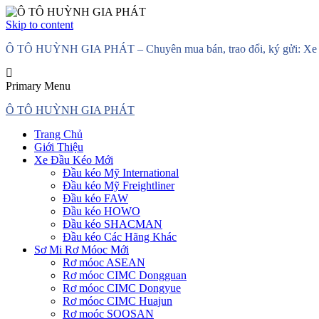
Skip to content
Ô TÔ HUỲNH GIA PHÁT – Chuyên mua bán, trao đổi, ký gửi: Xe đầ
Primary Menu
Ô TÔ HUỲNH GIA PHÁT
Trang Chủ
Giới Thiệu
Xe Đầu Kéo Mới
Đầu kéo Mỹ International
Đầu kéo Mỹ Freightliner
Đầu kéo FAW
Đầu kéo HOWO
Đầu kéo SHACMAN
Đầu kéo Các Hãng Khác
Sơ Mi Rơ Móoc Mới
Rơ móoc ASEAN
Rơ móoc CIMC Dongguan
Rơ móoc CIMC Dongyue
Rơ móoc CIMC Huajun
Rơ moóc SOOSAN