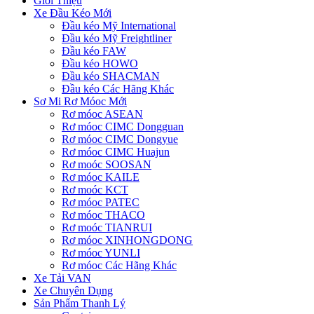
Giới Thiệu
Xe Đầu Kéo Mới
Đầu kéo Mỹ International
Đầu kéo Mỹ Freightliner
Đầu kéo FAW
Đầu kéo HOWO
Đầu kéo SHACMAN
Đầu kéo Các Hãng Khác
Sơ Mi Rơ Móoc Mới
Rơ móoc ASEAN
Rơ móoc CIMC Dongguan
Rơ móoc CIMC Dongyue
Rơ móoc CIMC Huajun
Rơ moóc SOOSAN
Rơ móoc KAILE
Rơ moóc KCT
Rơ móoc PATEC
Rơ móoc THACO
Rơ moóc TIANRUI
Rơ móoc XINHONGDONG
Rơ móoc YUNLI
Rơ móoc Các Hãng Khác
Xe Tải VAN
Xe Chuyên Dụng
Sản Phẩm Thanh Lý