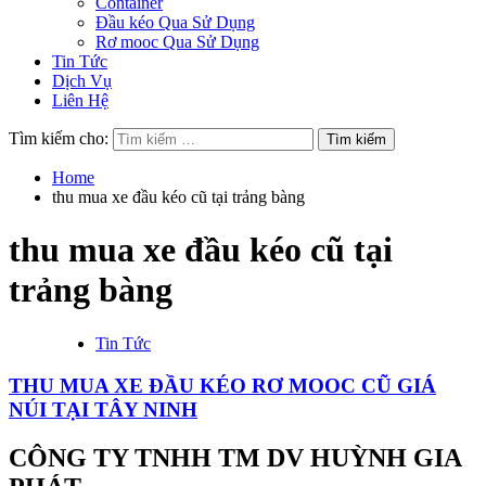
Container
Đầu kéo Qua Sử Dụng
Rơ mooc Qua Sử Dụng
Tin Tức
Dịch Vụ
Liên Hệ
Tìm kiếm cho:
Home
thu mua xe đầu kéo cũ tại trảng bàng
thu mua xe đầu kéo cũ tại
trảng bàng
Tin Tức
THU MUA XE ĐẦU KÉO RƠ MOOC CŨ GIÁ
NÚI TẠI TÂY NINH
CÔNG TY TNHH TM DV HUỲNH GIA