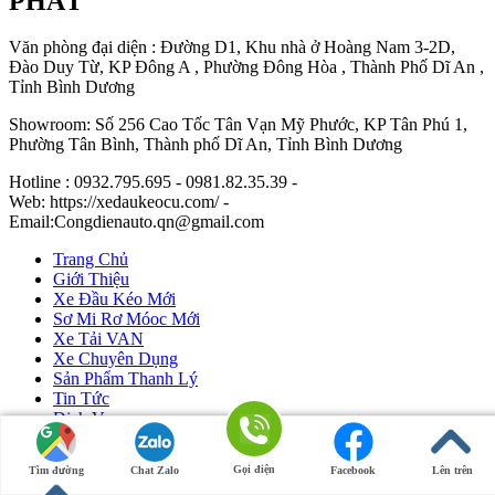
PHÁT
Văn phòng đại diện : Đường D1, Khu nhà ở Hoàng Nam 3-2D,
Đào Duy Từ, KP Đông A , Phường Đông Hòa , Thành Phố Dĩ An ,
Tỉnh Bình Dương
Showroom: Số 256 Cao Tốc Tân Vạn Mỹ Phước, KP Tân Phú 1,
Phường Tân Bình, Thành phố Dĩ An, Tỉnh Bình Dương
Hotline : 0932.795.695 - 0981.82.35.39 -
Web: https://xedaukeocu.com/ -
Email:Congdienauto.qn@gmail.com
Trang Chủ
Giới Thiệu
Xe Đầu Kéo Mới
Sơ Mi Rơ Móoc Mới
Xe Tải VAN
Xe Chuyên Dụng
Sản Phẩm Thanh Lý
Tin Tức
Dịch Vụ
Liên Hệ
Gọi điện
Tìm đường
Chat Zalo
Facebook
Lên trên
Ô Tô Huỳnh Gia Phát
|
Xe Đầu Kéo Mỹ
by Huỳnh Gia Phát.