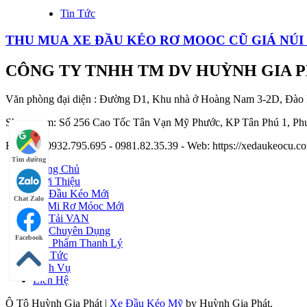
Tin Tức
THU MUA XE ĐẦU KÉO RƠ MOOC CŨ GIÁ NÚI
CÔNG TY TNHH TM DV HUỲNH GIA 
Văn phòng đại diện : Đường D1, Khu nhà ở Hoàng Nam 3-2D, Đào
Showroom: Số 256 Cao Tốc Tân Vạn Mỹ Phước, KP Tân Phú 1, Phư
Hotline : 0932.795.695 - 0981.82.35.39 - Web: https://xedaukeocu
Tìm đường
Trang Chủ
Giới Thiệu
Xe Đầu Kéo Mới
Chat Zalo
Sơ Mi Rơ Móoc Mới
Xe Tải VAN
Xe Chuyên Dụng
Facebook
Sản Phẩm Thanh Lý
Tin Tức
Dịch Vụ
Liên Hệ
Ô Tô Huỳnh Gia Phát
|
Xe Đầu Kéo Mỹ
by Huỳnh Gia Phát.