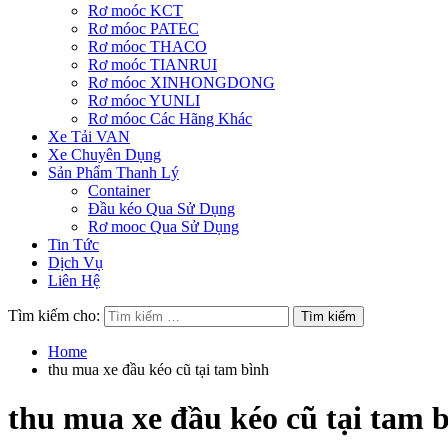
Rơ moóc KCT
Rơ móoc PATEC
Rơ móoc THACO
Rơ moóc TIANRUI
Rơ móoc XINHONGDONG
Rơ móoc YUNLI
Rơ móoc Các Hãng Khác
Xe Tải VAN
Xe Chuyên Dụng
Sản Phẩm Thanh Lý
Container
Đầu kéo Qua Sử Dụng
Rơ mooc Qua Sử Dụng
Tin Tức
Dịch Vụ
Liên Hệ
Tìm kiếm cho:
Home
thu mua xe đầu kéo cũ tại tam bình
thu mua xe đầu kéo cũ tại tam 