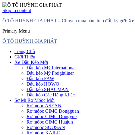
Skip to content
Ô TÔ HUỲNH GIA PHÁT – Chuyên mua bán, trao đổi, ký gửi: Xe đầ
Primary Menu
Ô TÔ HUỲNH GIA PHÁT
Trang Chủ
Giới Thiệu
Xe Đầu Kéo Mới
Đầu kéo Mỹ International
Đầu kéo Mỹ Freightliner
Đầu kéo FAW
Đầu kéo HOWO
Đầu kéo SHACMAN
Đầu kéo Các Hãng Khác
Sơ Mi Rơ Móoc Mới
Rơ móoc ASEAN
Rơ móoc CIMC Dongguan
Rơ móoc CIMC Dongyue
Rơ móoc CIMC Huajun
Rơ moóc SOOSAN
Rơ móoc KAILE