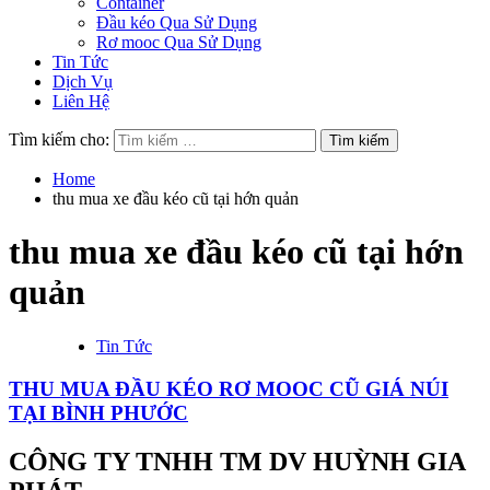
Container
Đầu kéo Qua Sử Dụng
Rơ mooc Qua Sử Dụng
Tin Tức
Dịch Vụ
Liên Hệ
Tìm kiếm cho:
Home
thu mua xe đầu kéo cũ tại hớn quản
thu mua xe đầu kéo cũ tại hớn
quản
Tin Tức
THU MUA ĐẦU KÉO RƠ MOOC CŨ GIÁ NÚI
TẠI BÌNH PHƯỚC
CÔNG TY TNHH TM DV HUỲNH GIA