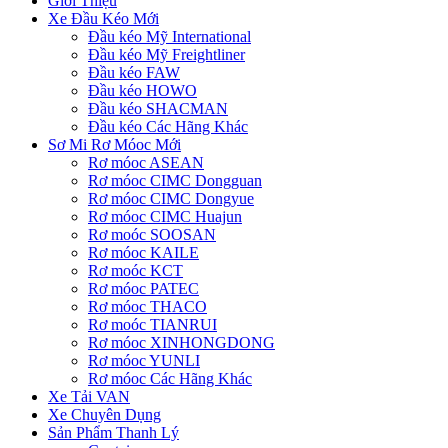
Giới Thiệu
Xe Đầu Kéo Mới
Đầu kéo Mỹ International
Đầu kéo Mỹ Freightliner
Đầu kéo FAW
Đầu kéo HOWO
Đầu kéo SHACMAN
Đầu kéo Các Hãng Khác
Sơ Mi Rơ Móoc Mới
Rơ móoc ASEAN
Rơ móoc CIMC Dongguan
Rơ móoc CIMC Dongyue
Rơ móoc CIMC Huajun
Rơ moóc SOOSAN
Rơ móoc KAILE
Rơ moóc KCT
Rơ móoc PATEC
Rơ móoc THACO
Rơ moóc TIANRUI
Rơ móoc XINHONGDONG
Rơ móoc YUNLI
Rơ móoc Các Hãng Khác
Xe Tải VAN
Xe Chuyên Dụng
Sản Phẩm Thanh Lý