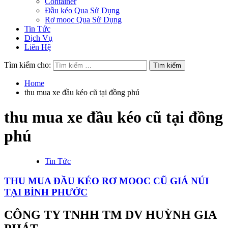
Container
Đầu kéo Qua Sử Dụng
Rơ mooc Qua Sử Dụng
Tin Tức
Dịch Vụ
Liên Hệ
Tìm kiếm cho:
Home
thu mua xe đầu kéo cũ tại đồng phú
thu mua xe đầu kéo cũ tại đồng
phú
Tin Tức
THU MUA ĐẦU KÉO RƠ MOOC CŨ GIÁ NÚI
TẠI BÌNH PHƯỚC
CÔNG TY TNHH TM DV HUỲNH GIA