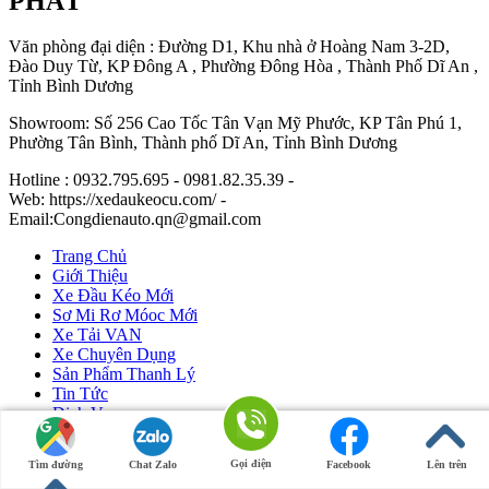
PHÁT
Văn phòng đại diện : Đường D1, Khu nhà ở Hoàng Nam 3-2D,
Đào Duy Từ, KP Đông A , Phường Đông Hòa , Thành Phố Dĩ An ,
Tỉnh Bình Dương
Showroom: Số 256 Cao Tốc Tân Vạn Mỹ Phước, KP Tân Phú 1,
Phường Tân Bình, Thành phố Dĩ An, Tỉnh Bình Dương
Hotline : 0932.795.695 - 0981.82.35.39 -
Web: https://xedaukeocu.com/ -
Email:Congdienauto.qn@gmail.com
Trang Chủ
Giới Thiệu
Xe Đầu Kéo Mới
Sơ Mi Rơ Móoc Mới
Xe Tải VAN
Xe Chuyên Dụng
Sản Phẩm Thanh Lý
Tin Tức
Dịch Vụ
Liên Hệ
Gọi điện
Tìm đường
Chat Zalo
Facebook
Lên trên
Ô Tô Huỳnh Gia Phát
|
Xe Đầu Kéo Mỹ
by Huỳnh Gia Phát.