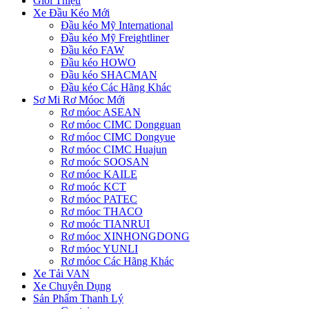
Giới Thiệu
Xe Đầu Kéo Mới
Đầu kéo Mỹ International
Đầu kéo Mỹ Freightliner
Đầu kéo FAW
Đầu kéo HOWO
Đầu kéo SHACMAN
Đầu kéo Các Hãng Khác
Sơ Mi Rơ Móoc Mới
Rơ móoc ASEAN
Rơ móoc CIMC Dongguan
Rơ móoc CIMC Dongyue
Rơ móoc CIMC Huajun
Rơ moóc SOOSAN
Rơ móoc KAILE
Rơ moóc KCT
Rơ móoc PATEC
Rơ móoc THACO
Rơ moóc TIANRUI
Rơ móoc XINHONGDONG
Rơ móoc YUNLI
Rơ móoc Các Hãng Khác
Xe Tải VAN
Xe Chuyên Dụng
Sản Phẩm Thanh Lý