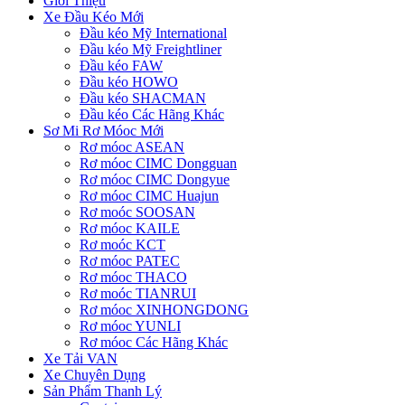
Giới Thiệu
Xe Đầu Kéo Mới
Đầu kéo Mỹ International
Đầu kéo Mỹ Freightliner
Đầu kéo FAW
Đầu kéo HOWO
Đầu kéo SHACMAN
Đầu kéo Các Hãng Khác
Sơ Mi Rơ Móoc Mới
Rơ móoc ASEAN
Rơ móoc CIMC Dongguan
Rơ móoc CIMC Dongyue
Rơ móoc CIMC Huajun
Rơ moóc SOOSAN
Rơ móoc KAILE
Rơ moóc KCT
Rơ móoc PATEC
Rơ móoc THACO
Rơ moóc TIANRUI
Rơ móoc XINHONGDONG
Rơ móoc YUNLI
Rơ móoc Các Hãng Khác
Xe Tải VAN
Xe Chuyên Dụng
Sản Phẩm Thanh Lý