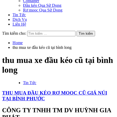
Container
Đầu kéo Qua Sử Dụng
Rơ mooc Qua Sử Dụng
Tin Tức
Dịch Vụ
Liên Hệ
Tìm kiếm cho:
Home
thu mua xe đầu kéo cũ tại bình long
thu mua xe đầu kéo cũ tại bình
long
Tin Tức
THU MUA ĐẦU KÉO RƠ MOOC CŨ GIÁ NÚI
TẠI BÌNH PHƯỚC
CÔNG TY TNHH TM DV HUỲNH GIA