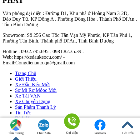
PHÁT
Văn phòng đại diện : Đường D1, Khu nhà ở Hoàng Nam 3-2D,
Đào Duy Từ, KP Đông A , Phường Đông Hòa , Thành Phố Dĩ An ,
Tỉnh Bình Dương
Showroom: Số 256 Cao Tốc Tân Vạn Mỹ Phước, KP Tân Phú 1,
Phường Tân Bình, Thành phố Dĩ An, Tỉnh Bình Dương
Hotline : 0932.795.695 - 0981.82.35.39 -
Web: https://xedaukeocu.com/ -
Email:Congdienauto.qn@gmail.com
Trang Chủ
Giới Thiệu
Xe Đầu Kéo Mới
Sơ Mi Rơ Móoc Mới
Xe Tải VAN
Xe Chuyên Dụng
Sản Phẩm Thanh Lý
Tin Tức
Dịch Vụ
Liên Hệ
Gọi điện
Tìm đường
Chat Zalo
Facebook
Lên trên
Ô Tô Huỳnh Gia Phát
|
Xe Đầu Kéo Mỹ
by Huỳnh Gia Phát.