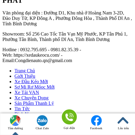
PHÁT
Văn phòng đại diện : Đường D1, Khu nhà ở Hoàng Nam 3-2D,
Đào Duy Từ, KP Đông A , Phường Đông Hòa , Thành Phố Dĩ An ,
Tỉnh Bình Dương
Showroom: Số 256 Cao Tốc Tân Vạn Mỹ Phước, KP Tân Phú 1,
Phường Tân Bình, Thành phố Dĩ An, Tỉnh Bình Dương
Hotline : 0932.795.695 - 0981.82.35.39 -
Web: https://xedaukeocu.com/ -
Email:Congdienauto.qn@gmail.com
Trang Chủ
Giới Thiệu
Xe Đầu Kéo Mới
Sơ Mi Rơ Móoc Mới
Xe Tải VAN
Xe Chuyên Dụng
Sản Phẩm Thanh Lý
Tin Tức
Dịch Vụ
Liên Hệ
Gọi điện
Tìm đường
Chat Zalo
Facebook
Lên trên
Ô Tô Huỳnh Gia Phát
|
Xe Đầu Kéo Mỹ
by Huỳnh Gia Phát.