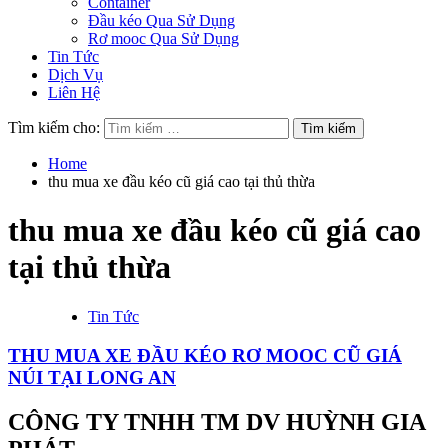
Container
Đầu kéo Qua Sử Dụng
Rơ mooc Qua Sử Dụng
Tin Tức
Dịch Vụ
Liên Hệ
Tìm kiếm cho:
Home
thu mua xe đầu kéo cũ giá cao tại thủ thừa
thu mua xe đầu kéo cũ giá cao
tại thủ thừa
Tin Tức
THU MUA XE ĐẦU KÉO RƠ MOOC CŨ GIÁ
NÚI TẠI LONG AN
CÔNG TY TNHH TM DV HUỲNH GIA