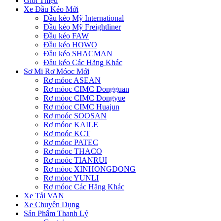
Giới Thiệu
Xe Đầu Kéo Mới
Đầu kéo Mỹ International
Đầu kéo Mỹ Freightliner
Đầu kéo FAW
Đầu kéo HOWO
Đầu kéo SHACMAN
Đầu kéo Các Hãng Khác
Sơ Mi Rơ Móoc Mới
Rơ móoc ASEAN
Rơ móoc CIMC Dongguan
Rơ móoc CIMC Dongyue
Rơ móoc CIMC Huajun
Rơ moóc SOOSAN
Rơ móoc KAILE
Rơ moóc KCT
Rơ móoc PATEC
Rơ móoc THACO
Rơ moóc TIANRUI
Rơ móoc XINHONGDONG
Rơ móoc YUNLI
Rơ móoc Các Hãng Khác
Xe Tải VAN
Xe Chuyên Dụng
Sản Phẩm Thanh Lý