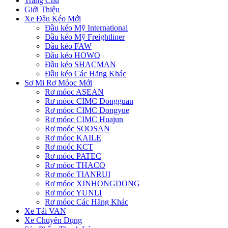
Trang Chủ
Giới Thiệu
Xe Đầu Kéo Mới
Đầu kéo Mỹ International
Đầu kéo Mỹ Freightliner
Đầu kéo FAW
Đầu kéo HOWO
Đầu kéo SHACMAN
Đầu kéo Các Hãng Khác
Sơ Mi Rơ Móoc Mới
Rơ móoc ASEAN
Rơ móoc CIMC Dongguan
Rơ móoc CIMC Dongyue
Rơ móoc CIMC Huajun
Rơ moóc SOOSAN
Rơ móoc KAILE
Rơ moóc KCT
Rơ móoc PATEC
Rơ móoc THACO
Rơ moóc TIANRUI
Rơ móoc XINHONGDONG
Rơ móoc YUNLI
Rơ móoc Các Hãng Khác
Xe Tải VAN
Xe Chuyên Dụng