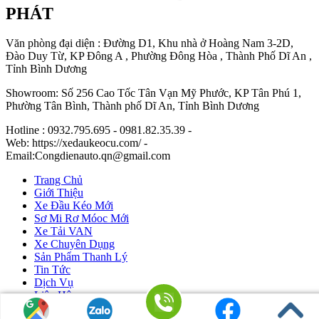
PHÁT
Văn phòng đại diện : Đường D1, Khu nhà ở Hoàng Nam 3-2D,
Đào Duy Từ, KP Đông A , Phường Đông Hòa , Thành Phố Dĩ An ,
Tỉnh Bình Dương
Showroom: Số 256 Cao Tốc Tân Vạn Mỹ Phước, KP Tân Phú 1,
Phường Tân Bình, Thành phố Dĩ An, Tỉnh Bình Dương
Hotline : 0932.795.695 - 0981.82.35.39 -
Web: https://xedaukeocu.com/ -
Email:Congdienauto.qn@gmail.com
Trang Chủ
Giới Thiệu
Xe Đầu Kéo Mới
Sơ Mi Rơ Móoc Mới
Xe Tải VAN
Xe Chuyên Dụng
Sản Phẩm Thanh Lý
Tin Tức
Dịch Vụ
Liên Hệ