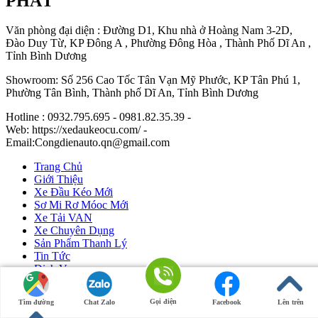
PHÁT
Văn phòng đại diện : Đường D1, Khu nhà ở Hoàng Nam 3-2D,
Đào Duy Từ, KP Đông A , Phường Đông Hòa , Thành Phố Dĩ An ,
Tỉnh Bình Dương
Showroom: Số 256 Cao Tốc Tân Vạn Mỹ Phước, KP Tân Phú 1,
Phường Tân Bình, Thành phố Dĩ An, Tỉnh Bình Dương
Hotline : 0932.795.695 - 0981.82.35.39 -
Web: https://xedaukeocu.com/ -
Email:Congdienauto.qn@gmail.com
Trang Chủ
Giới Thiệu
Xe Đầu Kéo Mới
Sơ Mi Rơ Móoc Mới
Xe Tải VAN
Xe Chuyên Dụng
Sản Phẩm Thanh Lý
Tin Tức
Dịch Vụ
Liên Hệ
Gọi điện
Tìm đường
Chat Zalo
Facebook
Lên trên
Ô Tô Huỳnh Gia Phát
|
Xe Đầu Kéo Mỹ
by Huỳnh Gia Phát.