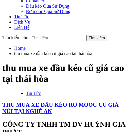
Container
Đầu kéo Qua Sử Dụng
Rơ mooc Qua Sử Dụng
Tin Tức
Dịch Vụ
Liên Hệ
Tìm kiếm cho:
Home
thu mua xe đầu kéo cũ giá cao tại thái hòa
thu mua xe đầu kéo cũ giá cao
tại thái hòa
Tin Tức
THU MUA XE ĐẦU KÉO RƠ MOOC CŨ GIÁ
NÚI TẠI NGHỆ AN
CÔNG TY TNHH TM DV HUỲNH GIA