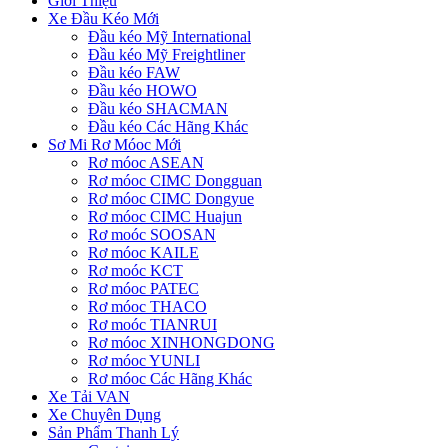
Giới Thiệu
Xe Đầu Kéo Mới
Đầu kéo Mỹ International
Đầu kéo Mỹ Freightliner
Đầu kéo FAW
Đầu kéo HOWO
Đầu kéo SHACMAN
Đầu kéo Các Hãng Khác
Sơ Mi Rơ Móoc Mới
Rơ móoc ASEAN
Rơ móoc CIMC Dongguan
Rơ móoc CIMC Dongyue
Rơ móoc CIMC Huajun
Rơ moóc SOOSAN
Rơ móoc KAILE
Rơ moóc KCT
Rơ móoc PATEC
Rơ móoc THACO
Rơ moóc TIANRUI
Rơ móoc XINHONGDONG
Rơ móoc YUNLI
Rơ móoc Các Hãng Khác
Xe Tải VAN
Xe Chuyên Dụng
Sản Phẩm Thanh Lý