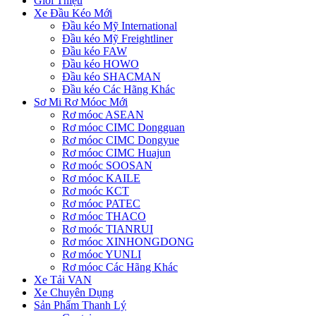
Giới Thiệu
Xe Đầu Kéo Mới
Đầu kéo Mỹ International
Đầu kéo Mỹ Freightliner
Đầu kéo FAW
Đầu kéo HOWO
Đầu kéo SHACMAN
Đầu kéo Các Hãng Khác
Sơ Mi Rơ Móoc Mới
Rơ móoc ASEAN
Rơ móoc CIMC Dongguan
Rơ móoc CIMC Dongyue
Rơ móoc CIMC Huajun
Rơ moóc SOOSAN
Rơ móoc KAILE
Rơ moóc KCT
Rơ móoc PATEC
Rơ móoc THACO
Rơ moóc TIANRUI
Rơ móoc XINHONGDONG
Rơ móoc YUNLI
Rơ móoc Các Hãng Khác
Xe Tải VAN
Xe Chuyên Dụng
Sản Phẩm Thanh Lý