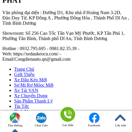
PHÁT
Văn phòng đại diện : Đường D1, Khu nhà ở Hoàng Nam 3-2D,
Đào Duy Từ, KP Đông A , Phường Đông Hòa , Thành Phố Dĩ An ,
Tỉnh Bình Dương
Showroom: Số 256 Cao Tốc Tân Vạn Mỹ Phước, KP Tân Phú 1,
Phường Tân Bình, Thành phố Dĩ An, Tỉnh Bình Dương
Hotline : 0932.795.695 - 0981.82.35.39 -
Web: https://xedaukeocu.com/ -
Email:Congdienauto.qn@gmail.com
Trang Chủ
Giới Thiệu
Xe Đầu Kéo Mới
Sơ Mi Rơ Móoc Mới
Xe Tải VAN
Xe Chuyên Dụng
Sản Phẩm Thanh Lý
Tin Tức
Dịch Vụ
Liên Hệ
Gọi điện
Tìm đường
Chat Zalo
Facebook
Lên trên
Ô Tô Huỳnh Gia Phát
|
Xe Đầu Kéo Mỹ
by Huỳnh Gia Phát.