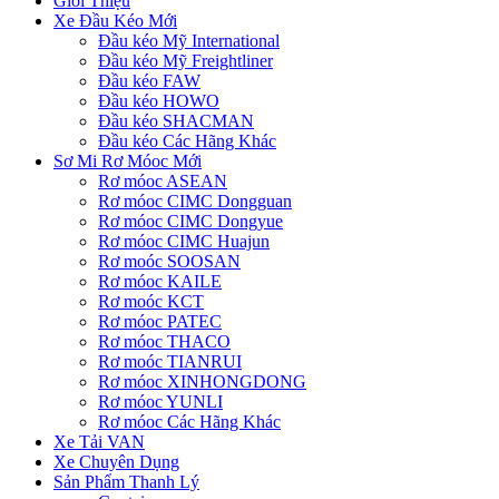
Giới Thiệu
Xe Đầu Kéo Mới
Đầu kéo Mỹ International
Đầu kéo Mỹ Freightliner
Đầu kéo FAW
Đầu kéo HOWO
Đầu kéo SHACMAN
Đầu kéo Các Hãng Khác
Sơ Mi Rơ Móoc Mới
Rơ móoc ASEAN
Rơ móoc CIMC Dongguan
Rơ móoc CIMC Dongyue
Rơ móoc CIMC Huajun
Rơ moóc SOOSAN
Rơ móoc KAILE
Rơ moóc KCT
Rơ móoc PATEC
Rơ móoc THACO
Rơ moóc TIANRUI
Rơ móoc XINHONGDONG
Rơ móoc YUNLI
Rơ móoc Các Hãng Khác
Xe Tải VAN
Xe Chuyên Dụng
Sản Phẩm Thanh Lý