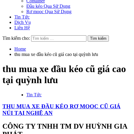
Container
Đầu kéo Qua Sử Dụng
Rơ mooc Qua Sử Dụng
Tin Tức
Dịch Vụ
Liên Hệ
Tìm kiếm cho:
Home
thu mua xe đầu kéo cũ giá cao tại quỳnh lưu
thu mua xe đầu kéo cũ giá cao
tại quỳnh lưu
Tin Tức
THU MUA XE ĐẦU KÉO RƠ MOOC CŨ GIÁ
NÚI TẠI NGHỆ AN
CÔNG TY TNHH TM DV HUỲNH GIA