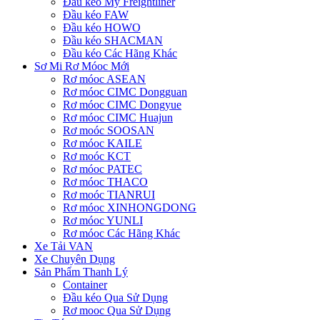
Đầu kéo Mỹ Freightliner
Đầu kéo FAW
Đầu kéo HOWO
Đầu kéo SHACMAN
Đầu kéo Các Hãng Khác
Sơ Mi Rơ Móoc Mới
Rơ móoc ASEAN
Rơ móoc CIMC Dongguan
Rơ móoc CIMC Dongyue
Rơ móoc CIMC Huajun
Rơ moóc SOOSAN
Rơ móoc KAILE
Rơ moóc KCT
Rơ móoc PATEC
Rơ móoc THACO
Rơ moóc TIANRUI
Rơ móoc XINHONGDONG
Rơ móoc YUNLI
Rơ móoc Các Hãng Khác
Xe Tải VAN
Xe Chuyên Dụng
Sản Phẩm Thanh Lý
Container
Đầu kéo Qua Sử Dụng
Rơ mooc Qua Sử Dụng