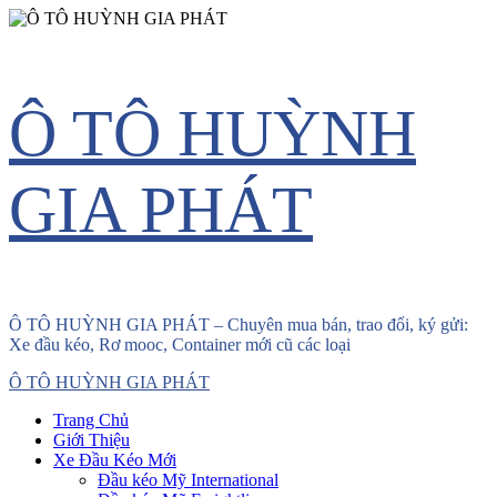
Skip
Ô TÔ HUỲNH
to
content
GIA PHÁT
Ô TÔ HUỲNH GIA PHÁT – Chuyên mua bán, trao đổi, ký gửi:
Xe đầu kéo, Rơ mooc, Container mới cũ các loại
Primary
Ô TÔ HUỲNH GIA PHÁT
Menu
Trang Chủ
Giới Thiệu
Xe Đầu Kéo Mới
Đầu kéo Mỹ International