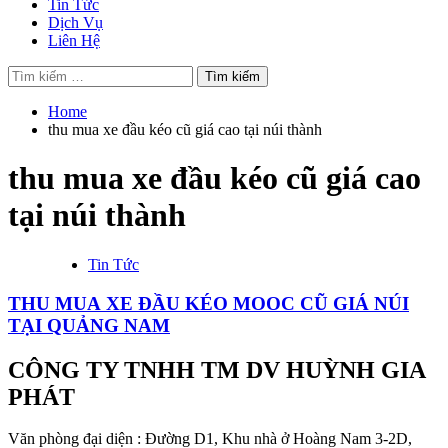
Tin Tức
Dịch Vụ
Liên Hệ
Tìm
kiếm
cho:
Home
thu mua xe đầu kéo cũ giá cao tại núi thành
thu mua xe đầu kéo cũ giá cao
tại núi thành
Tin Tức
THU MUA XE ĐẦU KÉO MOOC CŨ GIÁ NÚI
TẠI QUẢNG NAM
CÔNG TY TNHH TM DV HUỲNH GIA
PHÁT
Văn phòng đại diện : Đường D1, Khu nhà ở Hoàng Nam 3-2D,